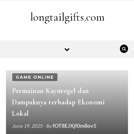
Skip to content
longtailgifts.com
GAME ONLINE
Permainan Kayutogel dan
Dampaknya terhadap Ekonomi
Lokal
fOT8EJXjf0m8ov5
June 19, 2025
- By