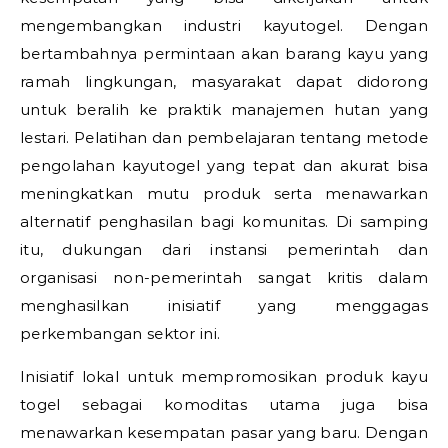
mengembangkan industri kayutogel. Dengan
bertambahnya permintaan akan barang kayu yang
ramah lingkungan, masyarakat dapat didorong
untuk beralih ke praktik manajemen hutan yang
lestari. Pelatihan dan pembelajaran tentang metode
pengolahan kayutogel yang tepat dan akurat bisa
meningkatkan mutu produk serta menawarkan
alternatif penghasilan bagi komunitas. Di samping
itu, dukungan dari instansi pemerintah dan
organisasi non-pemerintah sangat kritis dalam
menghasilkan inisiatif yang menggagas
perkembangan sektor ini.
Inisiatif lokal untuk mempromosikan produk kayu
togel sebagai komoditas utama juga bisa
menawarkan kesempatan pasar yang baru. Dengan