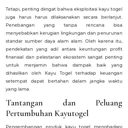
Tetapi, penting diingat bahwa eksploitasi kayu togel
juga harus harus dilaksanakan secara berlanjut.
Penebangan yang tanpa rencana bisa
menyebabkan kerugian lingkungan dan penurunan
standar sumber daya alam alam. Oleh karena itu,
pendekatan yang adil antara keuntungan profit
finansial dan pelestarian ekosistem sangat penting
untuk menjamin bahwa dampak baik yang
dihasilkan oleh Kayu Togel terhadap keuangan
setempat dapat bertahan dalam jangka waktu
yang lama.
Tantangan dan Peluang
Pertumbuhan Kayutogel
Pengembangan produk kayu togel menghadapi