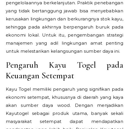
pengelolaannya berkelanjutan. Praktik penebangan
yang tidak bertanggung jawab bisa menyebabkan
kerusakan lingkungan dan berkurangnya stok kayu,
sehingga pada akhirnya berpengaruh buruk pada
ekonomi lokal. Untuk itu, pengembangan strategi
manajemen yang adil lingkungan amat penting
untuk melestarikan kelangsungan sumber daya ini.
Pengaruh Kayu Togel pada
Keuangan Setempat
Kayu Togel memiliki pengaruh yang signifikan pada
ekonomi setempat, khususnya di daerah yang kaya
akan sumber daya wood. Dengan menjadikan
Kayutogel sebagai produk utama, banyak sekali
masyarakat setempat dapat mendapatkan