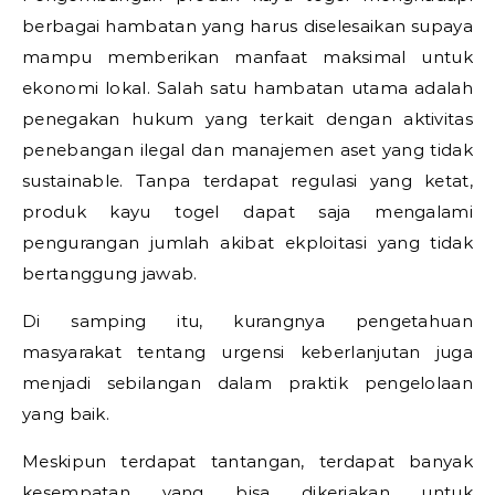
berbagai hambatan yang harus diselesaikan supaya
mampu memberikan manfaat maksimal untuk
ekonomi lokal. Salah satu hambatan utama adalah
penegakan hukum yang terkait dengan aktivitas
penebangan ilegal dan manajemen aset yang tidak
sustainable. Tanpa terdapat regulasi yang ketat,
produk kayu togel dapat saja mengalami
pengurangan jumlah akibat ekploitasi yang tidak
bertanggung jawab.
Di samping itu, kurangnya pengetahuan
masyarakat tentang urgensi keberlanjutan juga
menjadi sebilangan dalam praktik pengelolaan
yang baik.
Meskipun terdapat tantangan, terdapat banyak
kesempatan yang bisa dikerjakan untuk