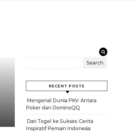
Search
RECENT POSTS
Mengenal Dunia PKV: Antara
Poker dan DominoQQ
Dari Togel ke Sukses: Cerita
Inspiratif Pemain Indonesia