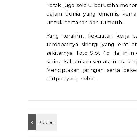
kotak juga selalu berusaha mene
dalam dunia yang dinamis, kema
untuk bertahan dan tumbuh.
Yang terakhir, kekuatan kerja
terdapatnya sinergi yang erat a
sekitarnya.
Toto Slot 4d
Hal ini m
sering kali bukan semata-mata kerja
Menciptakan jaringan serta be
output yang hebat.