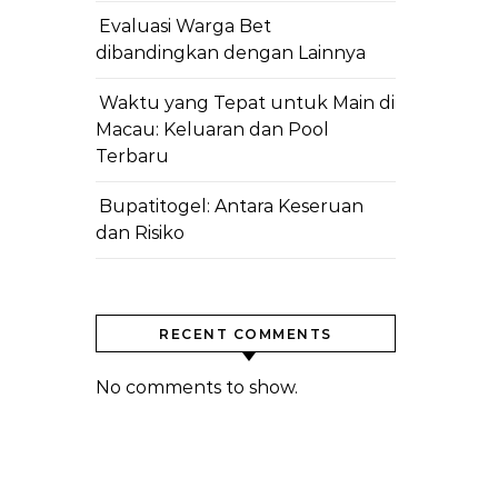
Evaluasi Warga Bet
dibandingkan dengan Lainnya
Waktu yang Tepat untuk Main di
Macau: Keluaran dan Pool
Terbaru
Bupatitogel: Antara Keseruan
dan Risiko
RECENT COMMENTS
No comments to show.