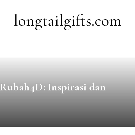
longtailgifts.com
 Rubah4D: Inspirasi dan