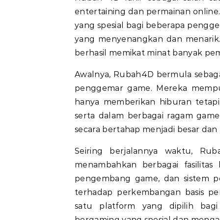
entertaining dan permainan onlin
yang spesial bagi beberapa peng
yang menyenangkan dan menarik.
berhasil memikat minat banyak pemai
Awalnya, Rubah4D bermula sebagai
penggemar game. Mereka mempun
hanya memberikan hiburan tetapi
serta dalam berbagai ragam game.
secara bertahap menjadi besar dan 
Seiring berjalannya waktu, R
menambahkan berbagai fasilitas 
pengembang game, dan sistem pe
terhadap perkembangan basis pe
satu platform yang dipilih ba
bergaming yang spesial dan menga