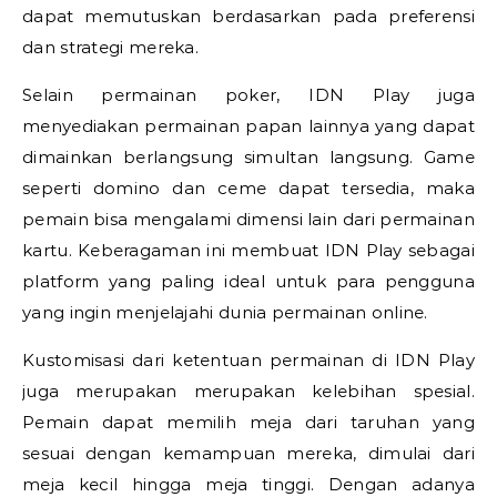
dapat memutuskan berdasarkan pada preferensi
dan strategi mereka.
Selain permainan poker, IDN Play juga
menyediakan permainan papan lainnya yang dapat
dimainkan berlangsung simultan langsung. Game
seperti domino dan ceme dapat tersedia, maka
pemain bisa mengalami dimensi lain dari permainan
kartu. Keberagaman ini membuat IDN Play sebagai
platform yang paling ideal untuk para pengguna
yang ingin menjelajahi dunia permainan online.
Kustomisasi dari ketentuan permainan di IDN Play
juga merupakan merupakan kelebihan spesial.
Pemain dapat memilih meja dari taruhan yang
sesuai dengan kemampuan mereka, dimulai dari
meja kecil hingga meja tinggi. Dengan adanya