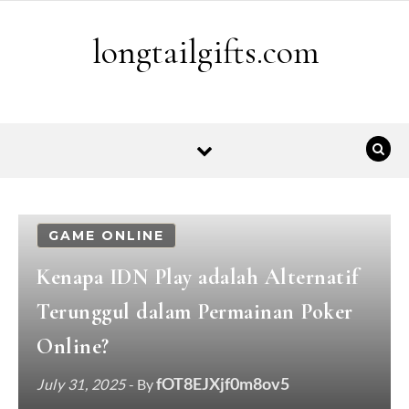
Skip to content
longtailgifts.com
GAME ONLINE
Kenapa IDN Play adalah Alternatif
Terunggul dalam Permainan Poker
Online?
fOT8EJXjf0m8ov5
July 31, 2025
- By