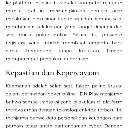
ke platform ini baik itu via alat komputer maupun
mobile. Hal ini memungkinkan pemain agar
melakukan permainan kapan saja dan di mana saja,
memberikan keleluasaan yang sangat dihargai dari
segi dunia poker online. Selain itu, prosedur
registrasi yang mudah membuat anggota baru
dapat bergabung tanpa kesulitan, hingga
mempercepat pengalaman bermain.
Kepastian dan Kepercayaan
Keamanan adalah salah satu faktor paling krusial
dalam permainan poker online. IDN Play menjamin
bahwa semua transaksi yang dilakukan di platform
mereka aman dengan teknologi enkripsi terbaru. Ini
menjamin bahwa data personal dan keuangan para
pemain tetap aman dari ancaman cyber. Dengan