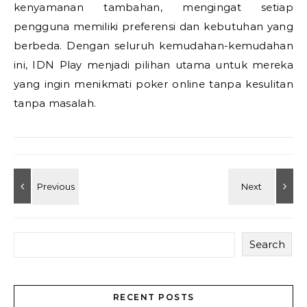
kenyamanan tambahan, mengingat setiap
pengguna memiliki preferensi dan kebutuhan yang
berbeda. Dengan seluruh kemudahan-kemudahan
ini, IDN Play menjadi pilihan utama untuk mereka
yang ingin menikmati poker online tanpa kesulitan
tanpa masalah.
Search
RECENT POSTS