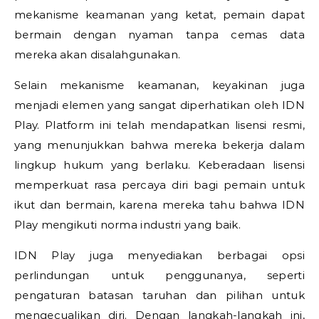
mekanisme keamanan yang ketat, pemain dapat
bermain dengan nyaman tanpa cemas data
mereka akan disalahgunakan.
Selain mekanisme keamanan, keyakinan juga
menjadi elemen yang sangat diperhatikan oleh IDN
Play. Platform ini telah mendapatkan lisensi resmi,
yang menunjukkan bahwa mereka bekerja dalam
lingkup hukum yang berlaku. Keberadaan lisensi
memperkuat rasa percaya diri bagi pemain untuk
ikut dan bermain, karena mereka tahu bahwa IDN
Play mengikuti norma industri yang baik.
IDN Play juga menyediakan berbagai opsi
perlindungan untuk penggunanya, seperti
pengaturan batasan taruhan dan pilihan untuk
mengecualikan diri. Dengan langkah-langkah ini,