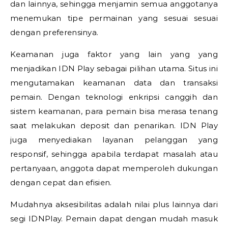
dan lainnya, sehingga menjamin semua anggotanya
menemukan tipe permainan yang sesuai sesuai
dengan preferensinya.
Keamanan juga faktor yang lain yang yang
menjadikan IDN Play sebagai pilihan utama. Situs ini
mengutamakan keamanan data dan transaksi
pemain. Dengan teknologi enkripsi canggih dan
sistem keamanan, para pemain bisa merasa tenang
saat melakukan deposit dan penarikan. IDN Play
juga menyediakan layanan pelanggan yang
responsif, sehingga apabila terdapat masalah atau
pertanyaan, anggota dapat memperoleh dukungan
dengan cepat dan efisien.
Mudahnya aksesibilitas adalah nilai plus lainnya dari
segi IDNPlay. Pemain dapat dengan mudah masuk