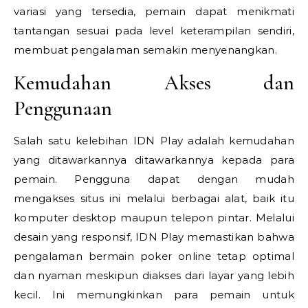
variasi yang tersedia, pemain dapat menikmati
tantangan sesuai pada level keterampilan sendiri,
membuat pengalaman semakin menyenangkan.
Kemudahan Akses dan
Penggunaan
Salah satu kelebihan IDN Play adalah kemudahan
yang ditawarkannya ditawarkannya kepada para
pemain. Pengguna dapat dengan mudah
mengakses situs ini melalui berbagai alat, baik itu
komputer desktop maupun telepon pintar. Melalui
desain yang responsif, IDN Play memastikan bahwa
pengalaman bermain poker online tetap optimal
dan nyaman meskipun diakses dari layar yang lebih
kecil. Ini memungkinkan para pemain untuk