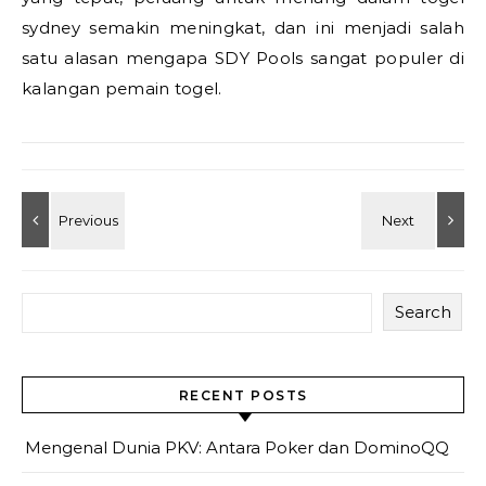
sydney semakin meningkat, dan ini menjadi salah
satu alasan mengapa SDY Pools sangat populer di
kalangan pemain togel.
Search
RECENT POSTS
Mengenal Dunia PKV: Antara Poker dan DominoQQ