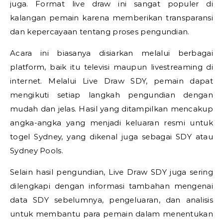
juga. Format live draw ini sangat populer di
kalangan pemain karena memberikan transparansi
dan kepercayaan tentang proses pengundian.
Acara ini biasanya disiarkan melalui berbagai
platform, baik itu televisi maupun livestreaming di
internet. Melalui Live Draw SDY, pemain dapat
mengikuti setiap langkah pengundian dengan
mudah dan jelas. Hasil yang ditampilkan mencakup
angka-angka yang menjadi keluaran resmi untuk
togel Sydney, yang dikenal juga sebagai SDY atau
Sydney Pools.
Selain hasil pengundian, Live Draw SDY juga sering
dilengkapi dengan informasi tambahan mengenai
data SDY sebelumnya, pengeluaran, dan analisis
untuk membantu para pemain dalam menentukan