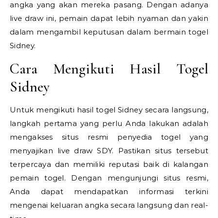
angka yang akan mereka pasang. Dengan adanya
live draw ini, pemain dapat lebih nyaman dan yakin
dalam mengambil keputusan dalam bermain togel
Sidney.
Cara Mengikuti Hasil Togel
Sidney
Untuk mengikuti hasil togel Sidney secara langsung,
langkah pertama yang perlu Anda lakukan adalah
mengakses situs resmi penyedia togel yang
menyajikan live draw SDY. Pastikan situs tersebut
terpercaya dan memiliki reputasi baik di kalangan
pemain togel. Dengan mengunjungi situs resmi,
Anda dapat mendapatkan informasi terkini
mengenai keluaran angka secara langsung dan real-