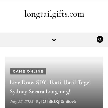
Skip to content
longtailgifts.com
GAME ONLINE
Live Draw SDY: Ikuti Hasil Togel
Sydney Secara Langsung!
fOT8EJXjf0m8ov5
July 22, 2025
- By