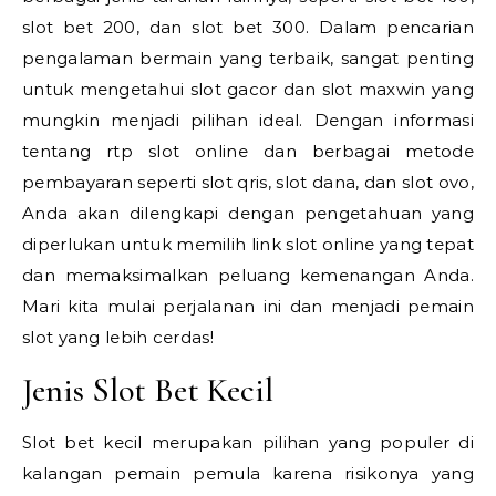
slot bet 200, dan slot bet 300. Dalam pencarian
pengalaman bermain yang terbaik, sangat penting
untuk mengetahui slot gacor dan slot maxwin yang
mungkin menjadi pilihan ideal. Dengan informasi
tentang rtp slot online dan berbagai metode
pembayaran seperti slot qris, slot dana, dan slot ovo,
Anda akan dilengkapi dengan pengetahuan yang
diperlukan untuk memilih link slot online yang tepat
dan memaksimalkan peluang kemenangan Anda.
Mari kita mulai perjalanan ini dan menjadi pemain
slot yang lebih cerdas!
Jenis Slot Bet Kecil
Slot bet kecil merupakan pilihan yang populer di
kalangan pemain pemula karena risikonya yang