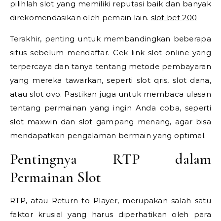
pilihlah slot yang memiliki reputasi baik dan banyak
direkomendasikan oleh pemain lain.
slot bet 200
Terakhir, penting untuk membandingkan beberapa
situs sebelum mendaftar. Cek link slot online yang
terpercaya dan tanya tentang metode pembayaran
yang mereka tawarkan, seperti slot qris, slot dana,
atau slot ovo. Pastikan juga untuk membaca ulasan
tentang permainan yang ingin Anda coba, seperti
slot maxwin dan slot gampang menang, agar bisa
mendapatkan pengalaman bermain yang optimal.
Pentingnya RTP dalam
Permainan Slot
RTP, atau Return to Player, merupakan salah satu
faktor krusial yang harus diperhatikan oleh para