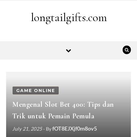
Skip to content
longtailgifts.com
GAME ONLINE
Mengenal Slot Bet 400: Tips dan
Trik untuk Pemain Pemula
fOT8EJXjf0m8ov5
July 21, 2025
- By