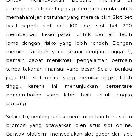
permainan slot, penting bagi pemain pemula untuk
memahami jenis taruhan yang mereka pilih. Slot bet
kecil seperti slot bet 100 dan slot bet 200
memberikan kesempatan untuk bermain lebih
lama dengan risiko yang lebih rendah. Dengan
memilih taruhan yang sesuai dengan anggaran,
pemain dapat menikmati pengalaman bermain
tanpa tekanan finansial yang besar. Selalu periksa
juga RTP slot online yang memiliki angka lebih
tinggi, karena ini menunjukkan persentase
pengembalian yang lebih baik untuk jangka
panjang.
Selain itu, penting untuk memanfaatkan bonus dan
promosi yang ditawarkan oleh situs slot online.
Banyak platform menyediakan slot gacor dan slot