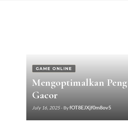
Skip to content
GAME ONLINE
Mengoptimalkan Penga
Gacor
fOT8EJXjf0m8ov5
July 16, 2025
- By