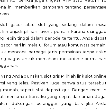
lain itu, periksa juga tingkat RTP atau Return To
arena ini memberikan gambaran tentang persentase
pkan.
g slot gacor atau slot yang sedang dalam masa
li menjadi pilihan favorit pemain karena dianggap
g lebih tinggi dalam periode tertentu. Anda dapat
gacor hari ini melalui forum atau komunitas pemain.
tuk mencoba berbagai jenis permainan tanpa risiko
a yang bagus untuk memahami mekanisme permainan
ngguhan.
lot yang Anda gunakan.
slot qris
Pilihlah link slot online
nsi yang jelas. Pastikan juga bahwa situs tersebut
mudah, seperti slot deposit qris. Dengan memilih
apat menikmati transaksi yang cepat dan aman. Juga,
diakan dukungan pelanggan yang baik jika Anda