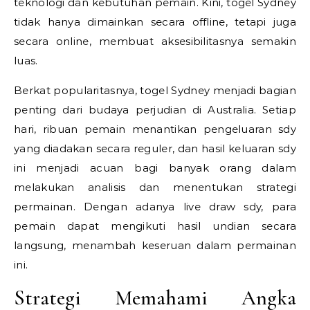
teknologi dan kebutuhan pemain. Kini, togel Sydney
tidak hanya dimainkan secara offline, tetapi juga
secara online, membuat aksesibilitasnya semakin
luas.
Berkat popularitasnya, togel Sydney menjadi bagian
penting dari budaya perjudian di Australia. Setiap
hari, ribuan pemain menantikan pengeluaran sdy
yang diadakan secara reguler, dan hasil keluaran sdy
ini menjadi acuan bagi banyak orang dalam
melakukan analisis dan menentukan strategi
permainan. Dengan adanya live draw sdy, para
pemain dapat mengikuti hasil undian secara
langsung, menambah keseruan dalam permainan
ini.
Strategi Memahami Angka