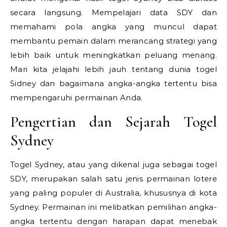
secara langsung. Mempelajari data SDY dan
memahami pola angka yang muncul dapat
membantu pemain dalam merancang strategi yang
lebih baik untuk meningkatkan peluang menang.
Mari kita jelajahi lebih jauh tentang dunia togel
Sidney dan bagaimana angka-angka tertentu bisa
mempengaruhi permainan Anda.
Pengertian dan Sejarah Togel
Sydney
Togel Sydney, atau yang dikenal juga sebagai togel
SDY, merupakan salah satu jenis permainan lotere
yang paling populer di Australia, khususnya di kota
Sydney. Permainan ini melibatkan pemilihan angka-
angka tertentu dengan harapan dapat menebak