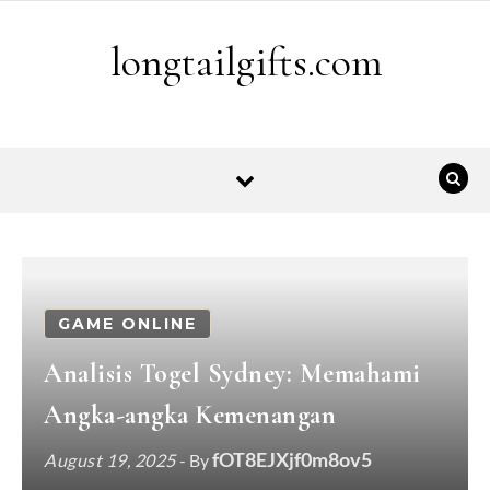
Skip to content
longtailgifts.com
GAME ONLINE
Analisis Togel Sydney: Memahami
Angka-angka Kemenangan
fOT8EJXjf0m8ov5
August 19, 2025
- By