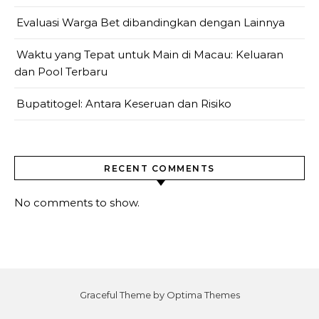
Evaluasi Warga Bet dibandingkan dengan Lainnya
Waktu yang Tepat untuk Main di Macau: Keluaran
dan Pool Terbaru
Bupatitogel: Antara Keseruan dan Risiko
RECENT COMMENTS
No comments to show.
Graceful Theme by
Optima Themes