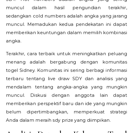
muncul dalam hasil pengundian terakhir,
sedangkan cold numbers adalah angka yang jarang
muncul. Memadukan kedua pendekatan ini dapat
memberikan keuntungan dalam memilih kombinasi
angka.
Terakhir, cara terbaik untuk meningkatkan peluang
menang adalah bergabung dengan komunitas
togel Sidney. Komunitas ini sering berbagi informasi
terbaru tentang live draw SDY dan analisis yang
mendalam tentang angka-angka yang mungkin
muncul. Diskusi dengan anggota lain dapat
memberikan perspektif baru dan ide yang mungkin
belum dipertimbangkan, memperkuat strategi
Anda dalam meraih sdy prize yang diimpikan.