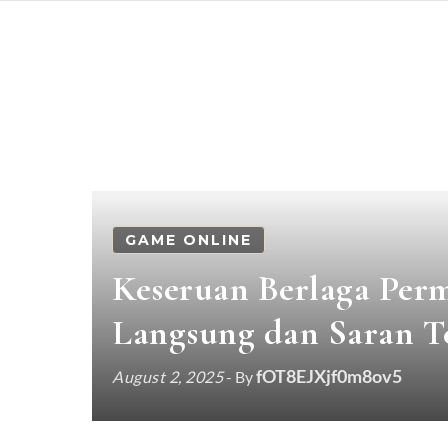
Skip to content
GAME ONLINE
Keseruan Berlaga Per
Langsung dan Saran T
fOT8EJXjf0m8ov5
August 2, 2025
- By