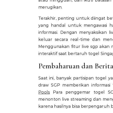
atau mingguan, dan ikuti batasan
merugikan.
Terakhir, penting untuk diingat b
yang handal untuk mengawasi ha
informasi. Dengan menyaksikan 
keluar secara real-time dan men
Menggunakan fitur live sgp akan
interaktif saat bertaruh togel Singa
Pembaharuan dan Berita
Saat ini, banyak partisipan togel y
draw SGP memberikan informasi 
Pools
Para penggemar togel SG
menonton live streaming dan mengant
karena hasilnya bisa berpengaruh b