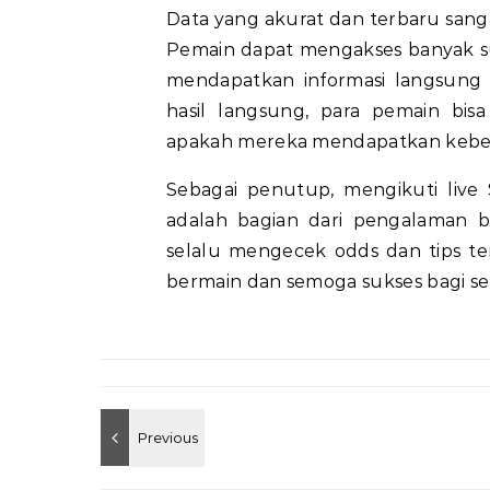
Data yang akurat dan terbaru san
Pemain dapat mengakses banyak su
mendapatkan informasi langsung 
hasil langsung, para pemain bi
apakah mereka mendapatkan keb
Sebagai penutup, mengikuti live
adalah bagian dari pengalaman b
selalu mengecek odds dan tips te
bermain dan semoga sukses bagi s