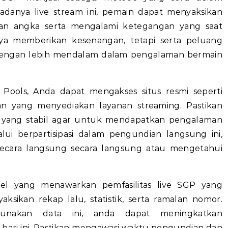
i adanya live stream ini, pemain dapat menyaksikan
ian angka serta mengalami ketegangan yang saat
ya memberikan kesenangan, tetapi serta peluang
 dengan lebih mendalam dalam pengalaman bermain
 Pools, Anda dapat mengakses situs resmi seperti
n yang menyediakan layanan streaming. Pastikan
 yang stabil agar untuk mendapatkan pengalaman
lui berpartisipasi dalam pengundian langsung ini,
ecara langsung secara langsung atau mengetahui
.
gel yang menawarkan pemfasilitas live SGP yang
ikan rekap lalu, statistik, serta ramalan nomor.
nakan data ini, anda dapat meningkatkan
ari ini. Pastikan mengawasi waktu pengundian dan