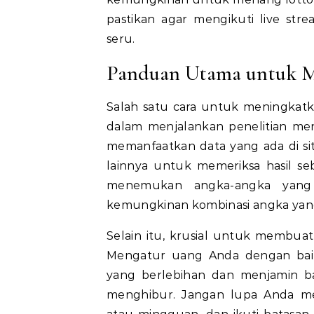
pastikan agar mengikuti live st
seru.
Panduan Utama untuk M
Salah satu cara untuk meningkat
dalam menjalankan penelitian men
memanfaatkan data yang ada di sit
lainnya untuk memeriksa hasil se
menemukan angka-angka yang 
kemungkinan kombinasi angka yang 
Selain itu, krusial untuk membua
Mengatur uang Anda dengan bai
yang berlebihan dan menjamin ba
menghibur. Jangan lupa Anda me