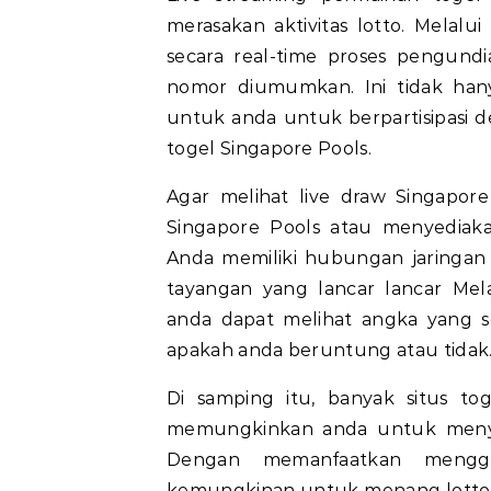
merasakan aktivitas lotto. Melalu
secara real-time proses pengund
nomor diumumkan. Ini tidak han
untuk anda untuk berpartisipasi
togel Singapore Pools.
Agar melihat live draw Singapore
Singapore Pools atau menyediaka
Anda memiliki hubungan jaringan
tayangan yang lancar lancar Mela
anda dapat melihat angka yang s
apakah anda beruntung atau tidak
Di samping itu, banyak situs to
memungkinkan anda untuk menyaks
Dengan memanfaatkan menggu
kemungkinan untuk menang lotto h