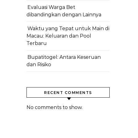
Evaluasi Warga Bet
dibandingkan dengan Lainnya
Waktu yang Tepat untuk Main di
Macau: Keluaran dan Pool
Terbaru
Bupatitogel: Antara Keseruan
dan Risiko
RECENT COMMENTS
No comments to show.