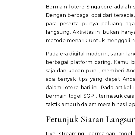
Bermain lotere Singapore adalah sebuah aktivitas yang amat populer oleh Indonesia.
Dengan berbagai opsi dari tersedia
para peserta punya peluang aga
langsung. Aktivitas ini bukan hany
metode menarik untuk menggali na
Pada era digital modern , siaran la
berbagai platform daring. Kamu b
saja dan kapan pun , memberi Anda
ada banyak tips yang dapat An
dalam lotere hari ini. Pada artike
bermain togel SGP , termasuk cara
taktik ampuh dalam meraih hasil op
Petunjuk Siaran Langsu
Live streaming permainan toge