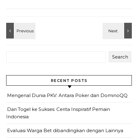
Search
RECENT POSTS
Mengenal Dunia PKV: Antara Poker dan DominoQQ
Dari Togel ke Sukses: Cerita Inspiratif Pemain
Indonesia
Evaluasi Warga Bet dibandingkan dengan Lainnya