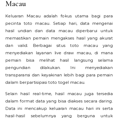
Macau
Keluaran Macau adalah fokus utama bagi para
pecinta toto macau. Setiap hari, data mengenai
hasil undian dan data macau diperbarui untuk
memastikan pemain mengakses hasil yang akurat
dan valid. Berbagai situs toto macau yang
menyediakan layanan live draw macau, di mana
pemain bisa melihat hasil langsung selama
pengundian dilakukan. Ini menyediakan
transparansi dan keyakinan lebih bagi para pemain
dalam berpartisipasi toto togel macau.
Selain hasil real-time, hasil macau juga tersedia
dalam format data yang bisa diakses secara daring.
Data ini mencakup keluaran macau hari ini serta
hasil-hasil sebelumnya yang berguna untuk