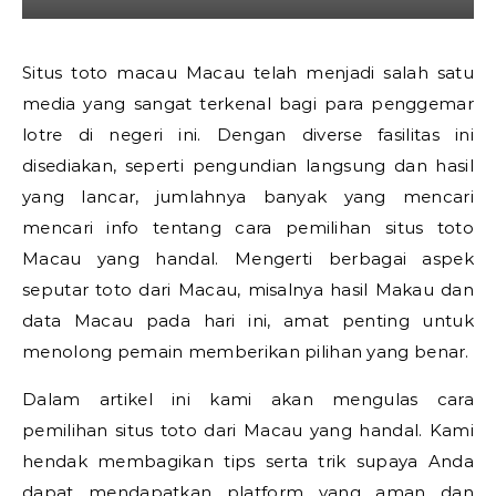
Situs toto macau Macau telah menjadi salah satu
media yang sangat terkenal bagi para penggemar
lotre di negeri ini. Dengan diverse fasilitas ini
disediakan, seperti pengundian langsung dan hasil
yang lancar, jumlahnya banyak yang mencari
mencari info tentang cara pemilihan situs toto
Macau yang handal. Mengerti berbagai aspek
seputar toto dari Macau, misalnya hasil Makau dan
data Macau pada hari ini, amat penting untuk
menolong pemain memberikan pilihan yang benar.
Dalam artikel ini kami akan mengulas cara
pemilihan situs toto dari Macau yang handal. Kami
hendak membagikan tips serta trik supaya Anda
dapat mendapatkan platform yang aman dan