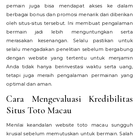
pemain juga bisa mendapat akses ke dalam
berbagai bonus dan promosi menarik dari diberikan
oleh situs-situs tersebut. Ini membuat pengalaman
bermain jadi lebih menguntungkan serta
merasakan kesenangan. Selalu pastikan untuk
selalu mengadakan penelitian sebelum bergabung
dengan website yang tertentu untuk menjamin
Anda tidak hanya berinvestasi waktu serta uang,
tetapi juga meraih pengalaman permainan yang
optimal dan aman.
Cara Mengevaluasi Kredibilitas
Situs Toto Macau
Menilai keandalan website toto macau sungguh
krusial sebelum memutuskan untuk bermain. Salah