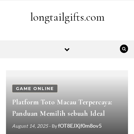
Skip to content
longtailgifts.com
GAME ONLINE
Platform Toto Macau Terpercaya:
Panduan Memilih sebuah Ideal
fOT8EJXjf0m8ov5
August 14, 2025
- By