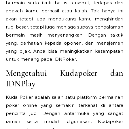
bermain serta ikuti batas tersebut, terlepas dari
apakah kamu berhasil atau kalah. Tak hanya ini
akan tetapi juga mendukung kamu menghindari
rugi besar, tetapi juga menjaga supaya pengalaman
bermain masih menyenangkan. Dengan taktik
yang, perhatian kepada oponen, dan manajemen
yang bijak, Anda bisa meningkatkan kesempatan
untuk menang pada IDNPoker.
Mengetahui Kudapoker dan
IDNPlay
Kuda Poker adalah salah satu platform permainan
poker online yang semakin terkenal di antara
pencinta judi. Dengan antarmuka yang sangat
ramah serta mudah digunakan, Kudapoker