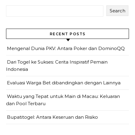
Search
RECENT POSTS
Mengenal Dunia PKV: Antara Poker dan DominoQQ
Dari Togel ke Sukses: Cerita Inspiratif Pemain
Indonesia
Evaluasi Warga Bet dibandingkan dengan Lainnya
Waktu yang Tepat untuk Main di Macau: Keluaran
dan Pool Terbaru
Bupatitogel: Antara Keseruan dan Risiko