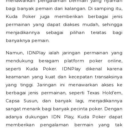
menawarkan pengalaman bermain yang nyaman
bagi banyak pemain dari kalangan. Di samping itu,
Kuda Poker juga memberikan berbagai jenis
permainan yang dapat diakses mudah, sehingga
menjadikannya sebagai pilihan teratas bagi
banyaknya pemain.
Namun, IDNPlay ialah jaringan permainan yang
mendukung beragam platform poker online,
seperti Kuda Poker. IDNPlay dikenal karena
keamanan yang kuat dan kecepatan transaksinya
yang tinggi. Jaringan ini menawarkan akses ke
berbagai jenis permainan, seperti Texas Hold’em,
Capsa Susun, dan banyak lagi, menjadikannya
sangat menarik bagi banyak pecinta poker. Dengan
adanya dukungan IDN Play, Kuda Poker dapat
memberikan pengalaman bermain yang tak