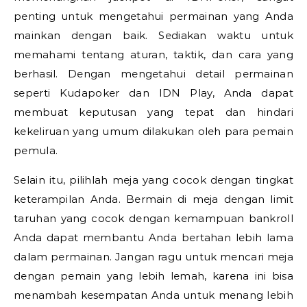
penting untuk mengetahui permainan yang Anda
mainkan dengan baik. Sediakan waktu untuk
memahami tentang aturan, taktik, dan cara yang
berhasil. Dengan mengetahui detail permainan
seperti Kudapoker dan IDN Play, Anda dapat
membuat keputusan yang tepat dan hindari
kekeliruan yang umum dilakukan oleh para pemain
pemula.
Selain itu, pilihlah meja yang cocok dengan tingkat
keterampilan Anda. Bermain di meja dengan limit
taruhan yang cocok dengan kemampuan bankroll
Anda dapat membantu Anda bertahan lebih lama
dalam permainan. Jangan ragu untuk mencari meja
dengan pemain yang lebih lemah, karena ini bisa
menambah kesempatan Anda untuk menang lebih