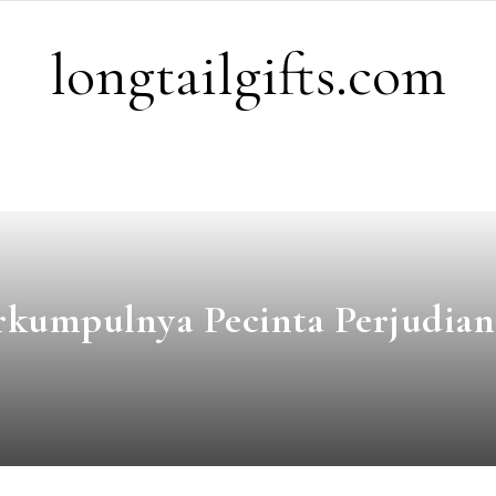
longtailgifts.com
rkumpulnya Pecinta Perjudian