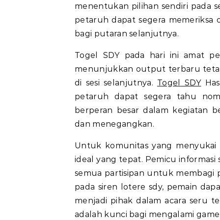
menentukan pilihan sendiri pada se
petaruh dapat segera memeriksa o
bagi putaran selanjutnya.
Togel SDY pada hari ini amat pe
menunjukkan output terbaru teta
di sesi selanjutnya.
Togel SDY
Hasi
petaruh dapat segera tahu nomor
berperan besar dalam kegiatan 
dan menegangkan.
Untuk komunitas yang menyukai 
ideal yang tepat. Pemicu informasi
semua partisipan untuk membagi 
pada siren lotere sdy, pemain dap
menjadi pihak dalam acara seru t
adalah kunci bagi mengalami game 