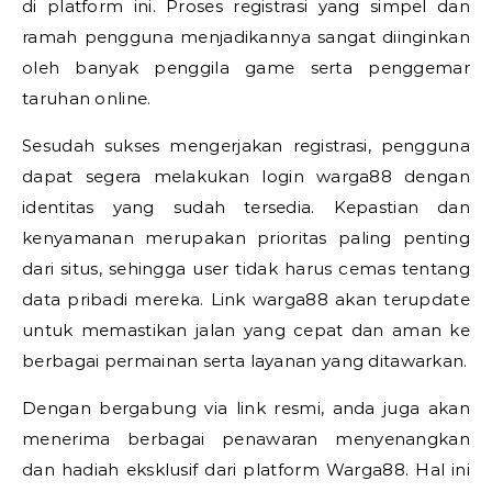
di platform ini. Proses registrasi yang simpel dan
ramah pengguna menjadikannya sangat diinginkan
oleh banyak penggila game serta penggemar
taruhan online.
Sesudah sukses mengerjakan registrasi, pengguna
dapat segera melakukan login warga88 dengan
identitas yang sudah tersedia. Kepastian dan
kenyamanan merupakan prioritas paling penting
dari situs, sehingga user tidak harus cemas tentang
data pribadi mereka. Link warga88 akan terupdate
untuk memastikan jalan yang cepat dan aman ke
berbagai permainan serta layanan yang ditawarkan.
Dengan bergabung via link resmi, anda juga akan
menerima berbagai penawaran menyenangkan
dan hadiah eksklusif dari platform Warga88. Hal ini