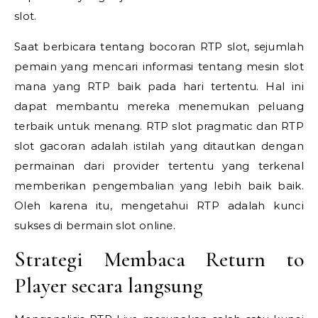
slot.
Saat berbicara tentang bocoran RTP slot, sejumlah
pemain yang mencari informasi tentang mesin slot
mana yang RTP baik pada hari tertentu. Hal ini
dapat membantu mereka menemukan peluang
terbaik untuk menang. RTP slot pragmatic dan RTP
slot gacoran adalah istilah yang ditautkan dengan
permainan dari provider tertentu yang terkenal
memberikan pengembalian yang lebih baik baik.
Oleh karena itu, mengetahui RTP adalah kunci
sukses di bermain slot online.
Strategi Membaca Return to
Player secara langsung