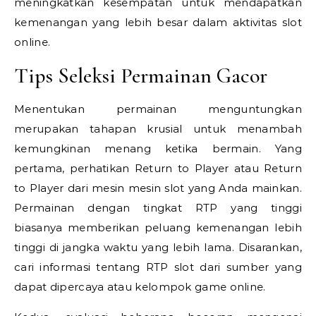
meningkatkan kesempatan untuk mendapatkan
kemenangan yang lebih besar dalam aktivitas slot
online.
Tips Seleksi Permainan Gacor
Menentukan permainan menguntungkan
merupakan tahapan krusial untuk menambah
kemungkinan menang ketika bermain. Yang
pertama, perhatikan Return to Player atau Return
to Player dari mesin mesin slot yang Anda mainkan.
Permainan dengan tingkat RTP yang tinggi
biasanya memberikan peluang kemenangan lebih
tinggi di jangka waktu yang lebih lama. Disarankan,
cari informasi tentang RTP slot dari sumber yang
dapat dipercaya atau kelompok game online.