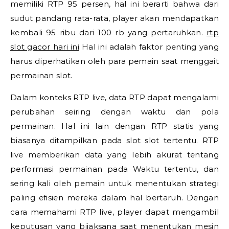
memiliki RTP 95 persen, hal ini berarti bahwa dari
sudut pandang rata-rata, player akan mendapatkan
kembali 95 ribu dari 100 rb yang pertaruhkan.
rtp
slot gacor hari ini
Hal ini adalah faktor penting yang
harus diperhatikan oleh para pemain saat menggait
permainan slot.
Dalam konteks RTP live, data RTP dapat mengalami
perubahan seiring dengan waktu dan pola
permainan. Hal ini lain dengan RTP statis yang
biasanya ditampilkan pada slot slot tertentu. RTP
live memberikan data yang lebih akurat tentang
performasi permainan pada Waktu tertentu, dan
sering kali oleh pemain untuk menentukan strategi
paling efisien mereka dalam hal bertaruh. Dengan
cara memahami RTP live, player dapat mengambil
keputusan yang bijaksana saat menentukan mesin