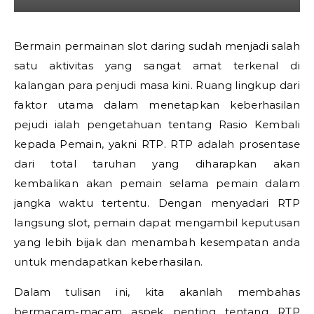
Bermain permainan slot daring sudah menjadi salah
satu aktivitas yang sangat amat terkenal di
kalangan para penjudi masa kini. Ruang lingkup dari
faktor utama dalam menetapkan keberhasilan
pejudi ialah pengetahuan tentang Rasio Kembali
kepada Pemain, yakni RTP. RTP adalah prosentase
dari total taruhan yang diharapkan akan
kembalikan akan pemain selama pemain dalam
jangka waktu tertentu. Dengan menyadari RTP
langsung slot, pemain dapat mengambil keputusan
yang lebih bijak dan menambah kesempatan anda
untuk mendapatkan keberhasilan.
Dalam tulisan ini, kita akanlah membahas
bermacam-macam aspek penting tentang RTP