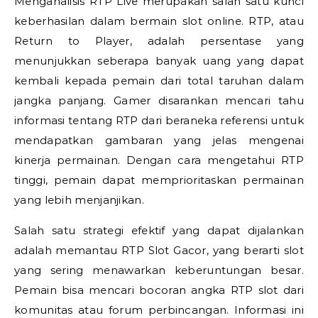
Menganalisis RTP Live merupakan salah satu kunci
keberhasilan dalam bermain slot online. RTP, atau
Return to Player, adalah persentase yang
menunjukkan seberapa banyak uang yang dapat
kembali kepada pemain dari total taruhan dalam
jangka panjang. Gamer disarankan mencari tahu
informasi tentang RTP dari beraneka referensi untuk
mendapatkan gambaran yang jelas mengenai
kinerja permainan. Dengan cara mengetahui RTP
tinggi, pemain dapat memprioritaskan permainan
yang lebih menjanjikan.
Salah satu strategi efektif yang dapat dijalankan
adalah memantau RTP Slot Gacor, yang berarti slot
yang sering menawarkan keberuntungan besar.
Pemain bisa mencari bocoran angka RTP slot dari
komunitas atau forum perbincangan. Informasi ini