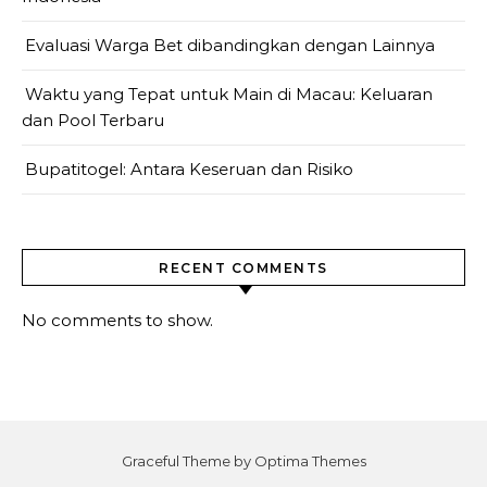
Evaluasi Warga Bet dibandingkan dengan Lainnya
Waktu yang Tepat untuk Main di Macau: Keluaran
dan Pool Terbaru
Bupatitogel: Antara Keseruan dan Risiko
RECENT COMMENTS
No comments to show.
Graceful Theme by
Optima Themes