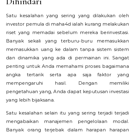
Dihindari
Satu kesalahan yang sering yang dilakukan oleh
investor pemula di maha4d ialah kurang melakukan
riset yang memadai sebelum mereka berinvestasi.
Banyak sekali yang terburu-buru memasukkan
memasukkan uang ke dalam tanpa sistem sistem
dan dinamika yang ada di permainan ini. Sangat
penting untuk Anda memahami proses bagaimana
angka tertarik serta apa saja faktor yang
mempengaruhi hasil. Dengan memiliki
pengetahuan yang, Anda dapat keputusan investasi
yang lebih bijaksana.
Satu kesalahan selain itu yang sering terjadi terjadi
mengabaikan manajemen pengelolaan modal.
Banyak orang terjebak dalam harapan harapan