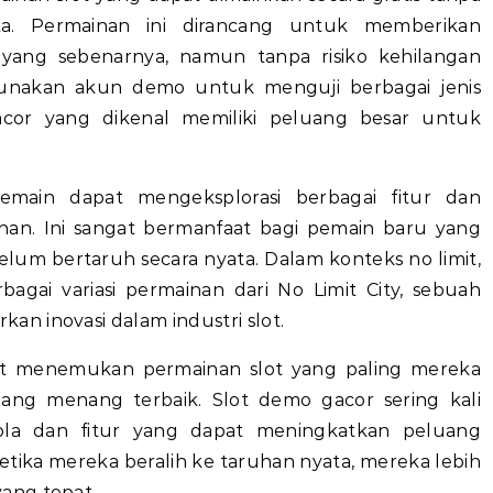
. Permainan ini dirancang untuk memberikan
yang sebenarnya, namun tanpa risiko kehilangan
unakan akun demo untuk menguji berbagai jenis
acor yang dikenal memiliki peluang besar untuk
emain dapat mengeksplorasi berbagai fitur dan
an. Ini sangat bermanfaat bagi pemain baru yang
elum bertaruh secara nyata. Dalam konteks no limit,
agai variasi permainan dari No Limit City, sebuah
n inovasi dalam industri slot.
t menemukan permainan slot yang paling mereka
ng menang terbaik. Slot demo gacor sering kali
a dan fitur yang dapat meningkatkan peluang
ika mereka beralih ke taruhan nyata, mereka lebih
ang tepat.