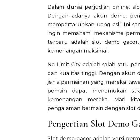
Dalam dunia perjudian online, slot demo telah menjadi favorit di kalangan pemain.
Dengan adanya akun demo, pema
mempertaruhkan uang asli. Ini s
ingin memahami mekanisme permai
terbaru adalah slot demo gaco
kemenangan maksimal.
No Limit City adalah salah satu 
dan kualitas tinggi. Dengan akun 
jenis permainan yang mereka tawark
pemain dapat menemukan stra
kemenangan mereka. Mari kit
pengalaman bermain dengan slot de
Pengertian Slot Demo G
Slot demo gacor adalah versi perm