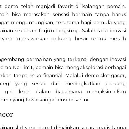
in bisa merasakan sensasi bermain tanpa harus
angat menguntungkan, terutama bagi pemula yang
nan sebelum terjun langsung. Salah satu inovasi
r, yang menawarkan peluang besar untuk meraih
pengembang permainan yang terkenal dengan inovasi
demo No Limit, pemain bisa mengeksplorasi berbagai
an tanpa risiko finansial. Melalui demo slot gacor,
tegi yang sesuai dan meningkatkan peluang
a gali lebih dalam bagaimana memaksimalkan
mo yang tawarkan potensi besar ini.
acor
ainan slot yang dapat dimainkan secara gratis tanpa