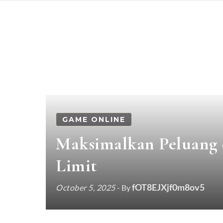
Skip to content
GAME ONLINE
Maksimalkan Peluang
Limit
fOT8EJXjf0m8ov5
October 5, 2025
- By