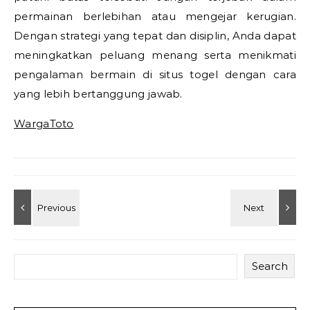
permainan berlebihan atau mengejar kerugian.
Dengan strategi yang tepat dan disiplin, Anda dapat
meningkatkan peluang menang serta menikmati
pengalaman bermain di situs togel dengan cara
yang lebih bertanggung jawab.
WargaToto
Search