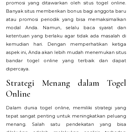
promosi yang ditawarkan oleh situs togel online.
Banyak situs memberikan bonus bagi anggota baru
atau promosi periodik yang bisa memaksimalkan
modal Anda. Namun, selalu baca syarat dan
ketentuan yang berlaku agar tidak ada masalah di
kemudian hari. Dengan memperhatikan ketiga
aspek ini, Anda akan lebih mudah menemukan situs
bandar togel online yang terbaik dan dapat
dipercaya.
Strategi Menang dalam Togel
Online
Dalam dunia togel online, memiliki strategi yang
tepat sangat penting untuk meningkatkan peluang
menang. Salah satu pendekatan yang bisa