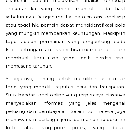
dilakukan adalah melakukan analisis terhadap
angka-angka yang sering muncul pada hasil
sebelumnya. Dengan melihat data historis togel sgp
atau togel hk, pemain dapat mengidentifikasi pola
yang mungkin memberikan keuntungan. Meskipun
togel adalah permainan yang bergantung pada
keberuntungan, analisis ini bisa membantu dalam
membuat keputusan yang lebih cerdas saat
memasang taruhan.
Selanjutnya, penting untuk memilih situs bandar
togel yang memiliki reputasi baik dan transparan.
Situs bandar togel online yang terpercaya biasanya
menyediakan informasi yang jelas mengenai
peluang dan pembayaran. Selain itu, mereka juga
menawarkan berbagai jenis permainan, seperti hk
lotto atau singapore pools, yang dapat