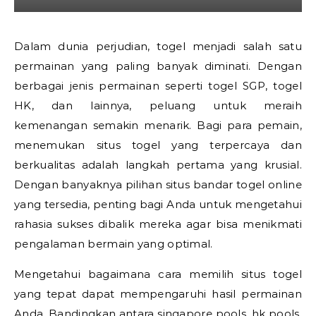
Dalam dunia perjudian, togel menjadi salah satu
permainan yang paling banyak diminati. Dengan
berbagai jenis permainan seperti togel SGP, togel
HK, dan lainnya, peluang untuk meraih
kemenangan semakin menarik. Bagi para pemain,
menemukan situs togel yang terpercaya dan
berkualitas adalah langkah pertama yang krusial.
Dengan banyaknya pilihan situs bandar togel online
yang tersedia, penting bagi Anda untuk mengetahui
rahasia sukses dibalik mereka agar bisa menikmati
pengalaman bermain yang optimal.
Mengetahui bagaimana cara memilih situs togel
yang tepat dapat mempengaruhi hasil permainan
Anda. Bandingkan antara singapore pools, hk pools,