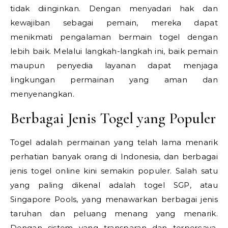
tidak diinginkan. Dengan menyadari hak dan
kewajiban sebagai pemain, mereka dapat
menikmati pengalaman bermain togel dengan
lebih baik. Melalui langkah-langkah ini, baik pemain
maupun penyedia layanan dapat menjaga
lingkungan permainan yang aman dan
menyenangkan.
Berbagai Jenis Togel yang Populer
Togel adalah permainan yang telah lama menarik
perhatian banyak orang di Indonesia, dan berbagai
jenis togel online kini semakin populer. Salah satu
yang paling dikenal adalah togel SGP, atau
Singapore Pools, yang menawarkan berbagai jenis
taruhan dan peluang menang yang menarik.
Dengan sistem yang transparan dan terpercaya,