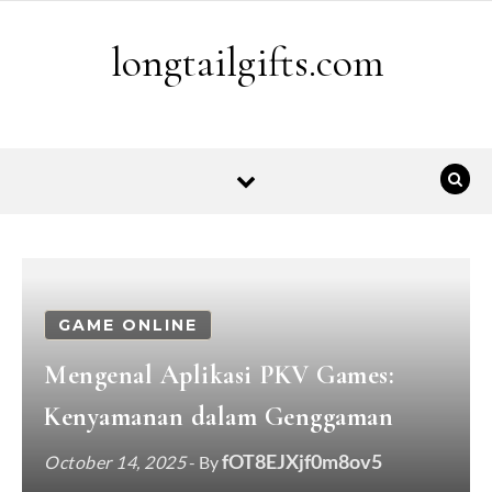
Skip to content
longtailgifts.com
GAME ONLINE
Mengenal Aplikasi PKV Games:
Kenyamanan dalam Genggaman
fOT8EJXjf0m8ov5
October 14, 2025
- By