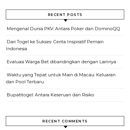
RECENT POSTS
Mengenal Dunia PKV: Antara Poker dan DominoQQ
Dari Togel ke Sukses: Cerita Inspiratif Pemain
Indonesia
Evaluasi Warga Bet dibandingkan dengan Lainnya
Waktu yang Tepat untuk Main di Macau: Keluaran
dan Pool Terbaru
Bupatitogel: Antara Keseruan dan Risiko
RECENT COMMENTS