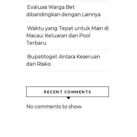
Evaluasi Warga Bet
dibandingkan dengan Lainnya
Waktu yang Tepat untuk Main di
Macau: Keluaran dan Pool
Terbaru
Bupatitogel: Antara Keseruan
dan Risiko
RECENT COMMENTS
No comments to show.