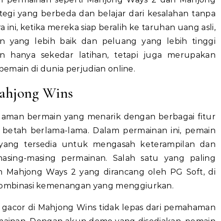
tegi yang berbeda dan belajar dari kesalahan tanpa
ini, ketika mereka siap beralih ke taruhan uang asli,
 yang lebih baik dan peluang yang lebih tinggi
 hanya sekedar latihan, tetapi juga merupakan
emain di dunia perjudian online.
Mahjong Wins
man bermain yang menarik dengan berbagai fitur
betah berlama-lama. Dalam permainan ini, pemain
yang tersedia untuk mengasah keterampilan dan
masing-masing permainan. Salah satu yang paling
 Mahjong Ways 2 yang dirancang oleh PG Soft, di
mbinasi kemenangan yang menggiurkan.
 gacor di Mahjong Wins tidak lepas dari pemahaman