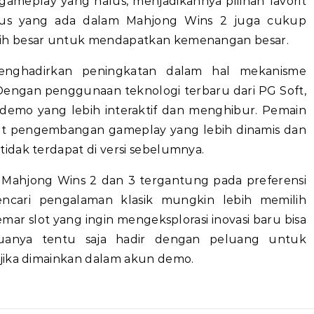
ameplay yang halus, menjadikannya pilihan favorit
nus yang ada dalam Mahjong Wins 2 juga cukup
ih besar untuk mendapatkan kemenangan besar.
menghadirkan peningkatan dalam hal mekanisme
. Dengan penggunaan teknologi terbaru dari PG Soft,
demo yang lebih interaktif dan menghibur. Pemain
kat pengembangan gameplay yang lebih dinamis dan
idak terdapat di versi sebelumnya.
a Mahjong Wins 2 dan 3 tergantung pada preferensi
ncari pengalaman klasik mungkin lebih memilih
ar slot yang ingin mengeksplorasi inovasi baru bisa
anya tentu saja hadir dengan peluang untuk
jika dimainkan dalam akun demo.