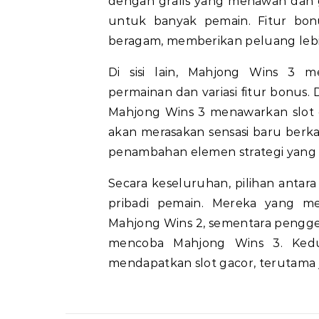
dengan grafis yang menawan dan g
untuk banyak pemain. Fitur bo
beragam, memberikan peluang leb
Di sisi lain, Mahjong Wins 3 
permainan dan variasi fitur bonus
Mahjong Wins 3 menawarkan slot 
akan merasakan sensasi baru ber
penambahan elemen strategi yang t
Secara keseluruhan, pilihan antar
pribadi pemain. Mereka yang me
Mahjong Wins 2, sementara penggem
mencoba Mahjong Wins 3. Kedu
mendapatkan slot gacor, terutama 