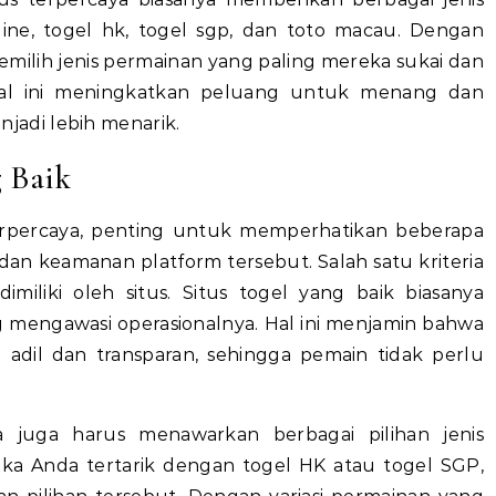
line, togel hk, togel sgp, dan toto macau. Dengan
emilih jenis permainan yang paling mereka sukai dan
Hal ini meningkatkan peluang untuk menang dan
adi lebih menarik.
g Baik
terpercaya, penting untuk memperhatikan beberapa
dan keamanan platform tersebut. Salah satu kriteria
imiliki oleh situs. Situs togel yang baik biasanya
ng mengawasi operasionalnya. Hal ini menjamin bahwa
 adil dan transparan, sehingga pemain tidak perlu
aya juga harus menawarkan berbagai pilihan jenis
jika Anda tertarik dengan togel HK atau togel SGP,