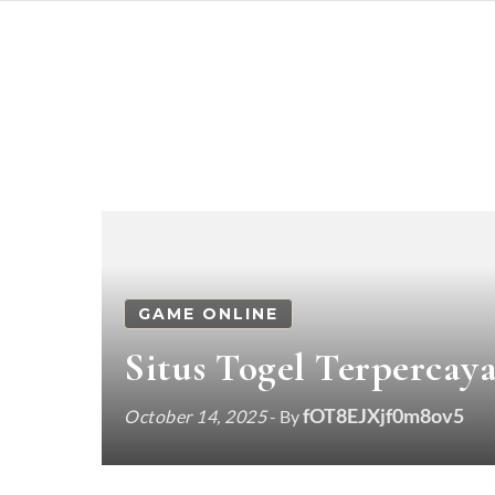
Skip to content
GAME ONLINE
Situs Togel Terpercay
fOT8EJXjf0m8ov5
October 14, 2025
- By