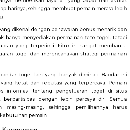
asanya memberikan layanan yang cepat dan akurat
tiap harinya, sehingga membuat pemain merasa lebih
to
o yang dikenal dengan penawaran bonus menarik dan
idak hanya menyediakan permainan toto togel, tetapi
aran yang terperinci. Fitur ini sangat membantu
luaran togel dan merencanakan strategi permainan
andar togel lain yang banyak diminati. Bandar ini
yang ketat dan reputasi yang terpercaya. Pemain
informasi tentang pengeluaran togel di situs
 berpartisipasi dengan lebih percaya diri. Semua
n masing-masing, sehingga pemilihannya harus
n kebutuhan pemain.
n Keamanan