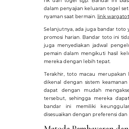
hk dan togel sgp. Bandar ini bi
dalam penyajian keluaran togel se
nyaman saat bermain.
link wargato
Selanjutnya, ada juga bandar tot
promosi harian. Bandar toto ini t
juga menyediakan jadwal pengelu
pemain dalam mengikuti hasil ke
mereka dengan lebih tepat.
Terakhir, toto macau merupakan b
dikenal dengan sistem keamanan 
dapat dengan mudah mengakses 
tersebut, sehingga mereka dapat
bandar ini memiliki keunggula
disesuaikan dengan preferensi da
Metode Pembayaran da