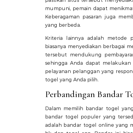
pastikan situs tersebut menyediak
mumpuni, pemain dapat menikmati
Keberagaman pasaran juga mem
yang berbeda.
Kriteria lainnya adalah metode 
biasanya menyediakan berbagai met
tersebut mendukung pembayaran 
sehingga Anda dapat melakukan d
pelayanan pelanggan yang responsif
togel yang Anda pilih.
Perbandingan Bandar To
Dalam memilih bandar togel yan
bandar togel populer yang tersedi
adalah bandar togel online yang m