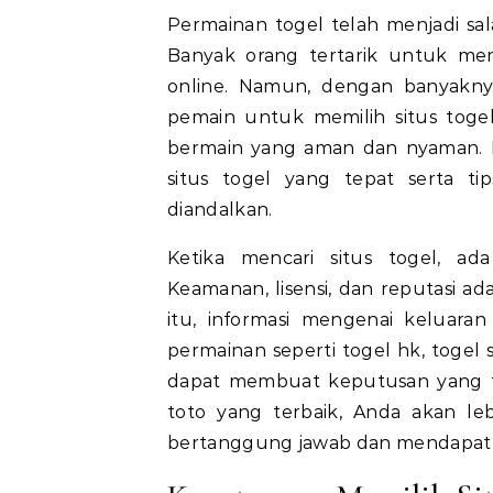
Permainan togel telah menjadi salah satu bentuk hiburan yang populer di Indonesia.
Banyak orang tertarik untuk me
online. Namun, dengan banyaknya
pemain untuk memilih situs tog
bermain yang aman dan nyaman. Da
situs togel yang tepat serta 
diandalkan.
Ketika mencari situs togel, ad
Keamanan, lisensi, dan reputasi ad
itu, informasi mengenai keluaran
permainan seperti togel hk, togel
dapat membuat keputusan yang t
toto yang terbaik, Anda akan le
bertanggung jawab dan mendapat