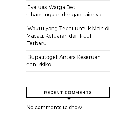
Evaluasi Warga Bet
dibandingkan dengan Lainnya
Waktu yang Tepat untuk Main di
Macau: Keluaran dan Pool
Terbaru
Bupatitogel: Antara Keseruan
dan Risiko
RECENT COMMENTS
No comments to show.