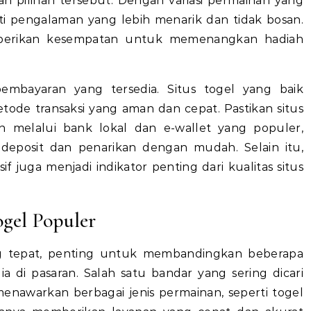
an pilihan tersebut. Dengan variasi permainan yang
 pengalaman yang lebih menarik dan tidak bosan.
berikan kesempatan untuk memenangkan hadiah
pembayaran yang tersedia. Situs togel yang baik
ode transaksi yang aman dan cepat. Pastikan situs
melalui bank lokal dan e-wallet yang populer,
eposit dan penarikan dengan mudah. Selain itu,
 juga menjadi indikator penting dari kualitas situs
gel Populer
g tepat, penting untuk membandingkan beberapa
a di pasaran. Salah satu bandar yang sering dicari
enawarkan berbagai jenis permainan, seperti togel