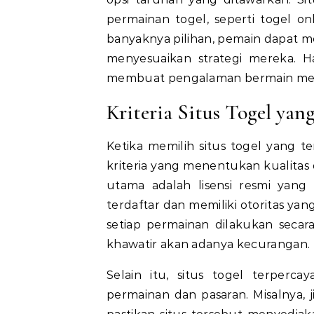
permainan togel, seperti togel on
banyaknya pilihan, pemain dapat m
menyesuaikan strategi mereka. 
membuat pengalaman bermain menj
Kriteria Situs Togel yan
Ketika memilih situs togel yang 
kriteria yang menentukan kualitas 
utama adalah lisensi resmi yang d
terdaftar dan memiliki otoritas ya
setiap permainan dilakukan secara
khawatir akan adanya kecurangan.
Selain itu, situs togel terperc
permainan dan pasaran. Misalnya, 