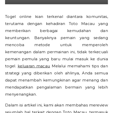
Togel online kian terkenal diantara komunitas,
terutama dengan kehadiran Toto Macau yang
memberikan berbagai kemudahan dan
keuntungan. Banyaknya pemain yang sedang
mencoba metode untuk memperoleh
kemenangan dalam permainan ini, tidak terkecuali
pemain pemula yang baru mulai masuk ke dunia
togel.
keluaran macau
Melalui memahami tips dan
strategi yang diberikan oleh ahlinya, Anda semua
dapat menambah kemungkinan agar menang dan
mendapatkan pengalaman bermain yang lebih
menyenangkan.
Dalam isi artikel ini, kami akan membahas mereview
sejumlah hal terkait dengan Toto Macau, termasuk