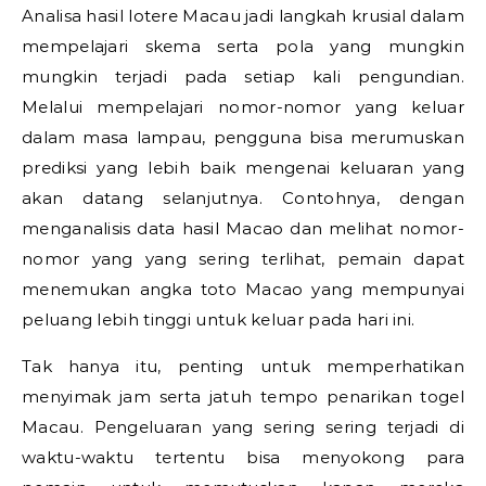
Analisa hasil lotere Macau jadi langkah krusial dalam
mempelajari skema serta pola yang mungkin
mungkin terjadi pada setiap kali pengundian.
Melalui mempelajari nomor-nomor yang keluar
dalam masa lampau, pengguna bisa merumuskan
prediksi yang lebih baik mengenai keluaran yang
akan datang selanjutnya. Contohnya, dengan
menganalisis data hasil Macao dan melihat nomor-
nomor yang yang sering terlihat, pemain dapat
menemukan angka toto Macao yang mempunyai
peluang lebih tinggi untuk keluar pada hari ini.
Tak hanya itu, penting untuk memperhatikan
menyimak jam serta jatuh tempo penarikan togel
Macau. Pengeluaran yang sering sering terjadi di
waktu-waktu tertentu bisa menyokong para