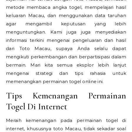
metode membaca angka togel, mempelajari hasil
keluaran Macau, dan menggunakan data taruhan
agar mengambil keputusan yang lebih
menguntungkan. Kami juga juga menyediakan
informasi terkini mengenai pengeluaran dan hasil
dari Toto Macau, supaya Anda selalu dapat
mengikuti perkembangan dan berpartisipasi dalam
bermain. Mari kita semua eksplor lebih lanjut
mengenai strategi dan tips rahasia untuk
memenangkan permainan togel online ini.
Tips Kemenangan Permainan
Togel Di Internet
Meraih kemenangan pada permainan togel di
internet, khususnya toto Macau, tidak sekadar soal