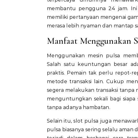
membantu pengguna 24 jam. Ini 
memiliki pertanyaan mengenai ga
merasa lebih nyaman dan mantap saa
Manfaat Menggunakan Sl
Menggunakan mesin pulsa memb
Salah satu keuntungan besar a
praktis. Pemain tak perlu repot
metode transaksi lain. Cukup me
segera melakukan transaksi tanpa 
menguntungkan sekali bagi siapa 
tanpa adanya hambatan.
Selain itu, slot pulsa juga menaw
pulsa biasanya sering selalu aman d