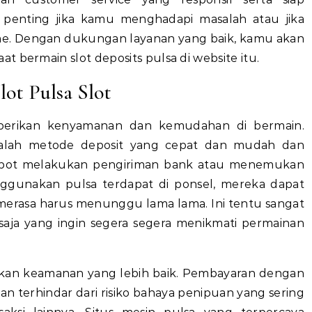
penting jika kamu menghadapi masalah atau jika
me. Dengan dukungan layanan yang baik, kamu akan
t bermain slot deposits pulsa di website itu.
ot Pulsa Slot
erikan kenyamanan dan kemudahan di bermain.
dalah metode deposit yang cepat dan mudah dan
-repot melakukan pengiriman bank atau menemukan
nggunakan pulsa terdapat di ponsel, mereka dapat
merasa harus menunggu lama lama. Ini tentu sangat
saja yang ingin segera segera menikmati permainan
arkan keamanan yang lebih baik. Pembayaran dengan
an terhindar dari risiko bahaya penipuan yang sering