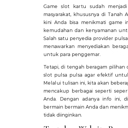
Game slot kartu sudah menjadi sebuah bentuk hiburan yang lebih populer di
masyarakat, khususnya di Tanah Ai
kini Anda bisa menikmati game 
kemudahan dan kenyamanan untuk 
Salah satu penyedia provider puls
menawarkan menyediakan beraga
untuk para penggemar.
Tetapi, di tengah beragam pilihan
slot pulsa pulsa agar efektif un
Melalui tulisan ini, kita akan bebe
mencakup berbagai seperti seperti
Anda. Dengan adanya info ini, 
bermain bermain Anda dan menikm
tidak diinginkan.