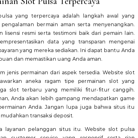
inan Slot Pulsa Terpercaya
pulsa yang terpercaya adalah langkah awal yang
n pengalaman bermain aman serta menyenangkan.
lisensi resmi serta testimoni baik dari pemain lain.
empresentasikan data yang transparan mengenai
mbayaran yang mereka sediakan. Ini dapat bantu Anda
puan dan memastikan uang Anda aman.
 jenis permainan dari aspek tersedia. Website slot
warkan aneka ragam tipe permainan slot yang
gga slot terbaru yang memiliki fitur-fitur canggih.
ihan, Anda akan lebih gampang mendapatkan game
i permainan Anda. Jangan lupa juga bahwa situs itu
mudahkan transaksi deposit.
layanan pelanggan situs itu. Website slot pulsa
 customer service yang responsif serta siap