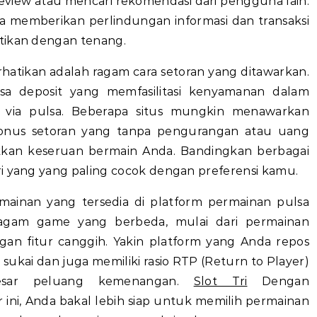
iew atau mencari rekomendasi dari pengguna lain.
ya memberikan perlindungan informasi dan transaksi
tikan dengan tenang.
rhatikan adalah ragam cara setoran yang ditawarkan.
ulsa deposit yang memfasilitasi kenyamanan dalam
t via pulsa. Beberapa situs mungkin menawarkan
onus setoran yang tanpa pengurangan atau uang
kkan keseruan bermain Anda. Bandingkan berbagai
ri yang yang paling cocok dengan preferensi kamu.
rmainan yang tersedia di platform permainan pulsa
eragam game yang berbeda, mulai dari permainan
engan fitur canggih. Yakin platform yang Anda repos
kai dan juga memiliki rasio RTP (Return to Player)
esar peluang kemenangan.
Slot Tri
Dengan
ni, Anda bakal lebih siap untuk memilih permainan