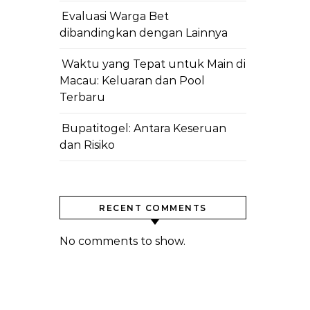
Evaluasi Warga Bet
dibandingkan dengan Lainnya
Waktu yang Tepat untuk Main di
Macau: Keluaran dan Pool
Terbaru
Bupatitogel: Antara Keseruan
dan Risiko
RECENT COMMENTS
No comments to show.