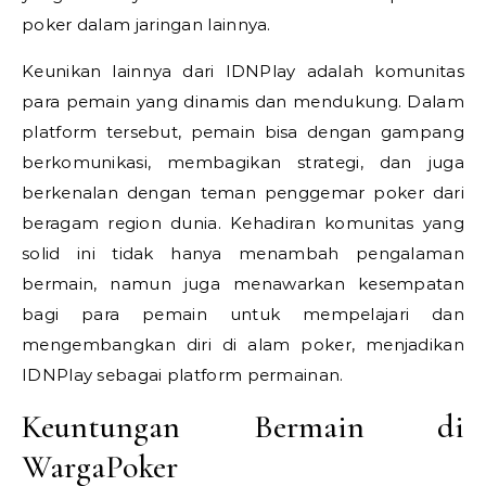
poker dalam jaringan lainnya.
Keunikan lainnya dari IDNPlay adalah komunitas
para pemain yang dinamis dan mendukung. Dalam
platform tersebut, pemain bisa dengan gampang
berkomunikasi, membagikan strategi, dan juga
berkenalan dengan teman penggemar poker dari
beragam region dunia. Kehadiran komunitas yang
solid ini tidak hanya menambah pengalaman
bermain, namun juga menawarkan kesempatan
bagi para pemain untuk mempelajari dan
mengembangkan diri di alam poker, menjadikan
IDNPlay sebagai platform permainan.
Keuntungan Bermain di
WargaPoker