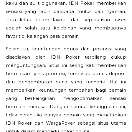
kaku dan sulit digunakan, IDN Poker memberikan
sensasi yang lebih daripada mulus dan nyaman.
Tata letak dalam layout dan kepraktisan akses
adalah salah satu kelebihan yang membuatnya
favorit di kalangan para pemain.
Selain itu, keuntungan bonus dan promosi yang
disediakan oleh IDN Poker terbilang cukup
menguntungkan. Situs ini sering kali memberikan
bermacam jenis promosi, termasuk bonus deposit
dan pengembalian dana yang menarik. Hal ini
memberikan keuntungan tambahan bagi pemain
yang berkeinginan mengoptimalkan sensasi
bermain mereka. Dengan semua keunggulan ini,
tidak heran jika banyak pemain yang menetapkan
IDN Poker dan WargaPoker sebagai situs utama
untuk dalam mengadu poker online.