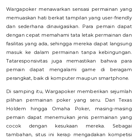
Wargapoker menawarkan sensasi permainan yang
memuaskan hati berkat tampilan yang user-friendly
dan sederhana dinavigasikan. Para pemain dapat
dengan cepat memahami tata letak permainan dan
fasilitas yang ada, sehingga mereka dapat langsung
masuk ke dalam permainan tanpa kebingungan.
Tataresponsivitas juga memastikan bahwa para
pemain dapat mengalami game di beragam
perangkat, baik di komputer maupun smartphone.
Di samping itu, Wargapoker memberikan sejumlah
pilihan permainan poker yang seru. Dari Texas
Holdem hingga Omaha Poker, masing-masing
pemain dapat menemukan jenis permainan yang
cocok dengan kesukaan mereka. Sebagai
tambahan, situs ini kerap mengadakan kompetisi