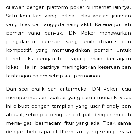
dilawan dengan platform poker di internet lainnya.
Satu keunikan yang terlihat jelas adalah jaringan
yang luas dan anggota yang aktif. Karena jumlah
pemain yang banyak, IDN Poker menawarkan
pengalaman bermain yang lebih dinamis dan
kompetitif, yang memungkinkan pemain untuk
berinteraksi dengan beberapa pemain dari agam
lokasi. Hal ini pastinya meningkatkan keseruan dan
tantangan dalam setiap kali permainan.
Dari segi grafik dan antarmuka, IDN Poker juga
memperlihatkan kualitas yang sama menarik. Situs
ini dibuat dengan tampilan yang user-friendly dan
atraktif, sehingga pengguna dapat dengan mudah
menavigasi bermacam fitur yang ada. Tidak sama
dengan beberapa platform lain yang sering terasa