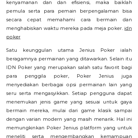
kenyamanan dan dan efisiensi, maka baiklah
pemula serta para pemain berpengalaman bisa
secara cepat memahami cara bermain dan
menghabiskan waktu mereka pada meja poker.
idn
poker
Satu keunggulan utama Jenius Poker ialah
beragamnya permainan yang ditawarkan. Selain itu
IDN Poker yang merupakan salah satu favorit bagi
para penggila poker, Poker Jenius juga
menyediakan berbagai opsi permainan lain yang
seru serta mengasyikkan. Setiap pengguna dapat
menemukan jenis game yang sesuai untuk gaya
bermain mereka, mulai dari game klasik sampai
dengan varian modern yang masih menarik. Hal ini
memungkinkan Poker Jenius platform yang untuk
meneliti serta mengembangkan kemampuan