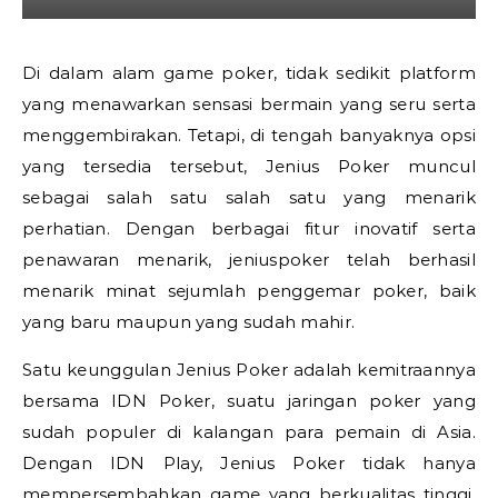
Di dalam alam game poker, tidak sedikit platform
yang menawarkan sensasi bermain yang seru serta
menggembirakan. Tetapi, di tengah banyaknya opsi
yang tersedia tersebut, Jenius Poker muncul
sebagai salah satu salah satu yang menarik
perhatian. Dengan berbagai fitur inovatif serta
penawaran menarik, jeniuspoker telah berhasil
menarik minat sejumlah penggemar poker, baik
yang baru maupun yang sudah mahir.
Satu keunggulan Jenius Poker adalah kemitraannya
bersama IDN Poker, suatu jaringan poker yang
sudah populer di kalangan para pemain di Asia.
Dengan IDN Play, Jenius Poker tidak hanya
mempersembahkan game yang berkualitas tinggi,