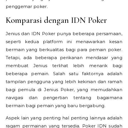
penggemar poker.
Komparasi dengan IDN Poker
Jenius dan IDN Poker punya beberapa persamaan,
seperti kedua platform ini menawarkan kesan
bermain yang berkualitas bagi para pemain poker.
Tetapi, ada beberapa perikanan mendasar yang
membuat Jenius terlihat lebih menarik bagi
beberapa pemain. Salah satu faktornya adalah
tampilan pengguna yang lebih kekinian dan ramah
bagi pemula di Jenius Poker, yang memudahkan
navigasi dan pengertian tentang bagaimana
bermain bagi pemain yang baru bergabung.
Aspek lain yang penting hal penting lainnya adalah
ragam permainan yang tersedia. Poker IDN sudah