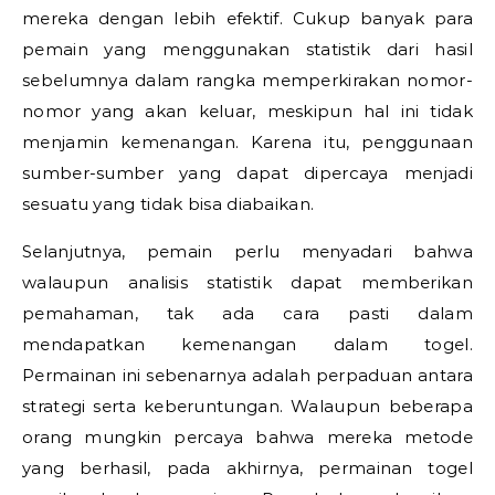
mereka dengan lebih efektif. Cukup banyak para
pemain yang menggunakan statistik dari hasil
sebelumnya dalam rangka memperkirakan nomor-
nomor yang akan keluar, meskipun hal ini tidak
menjamin kemenangan. Karena itu, penggunaan
sumber-sumber yang dapat dipercaya menjadi
sesuatu yang tidak bisa diabaikan.
Selanjutnya, pemain perlu menyadari bahwa
walaupun analisis statistik dapat memberikan
pemahaman, tak ada cara pasti dalam
mendapatkan kemenangan dalam togel.
Permainan ini sebenarnya adalah perpaduan antara
strategi serta keberuntungan. Walaupun beberapa
orang mungkin percaya bahwa mereka metode
yang berhasil, pada akhirnya, permainan togel