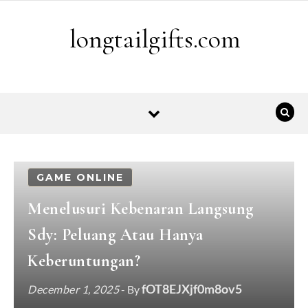
Skip to content
longtailgifts.com
GAME ONLINE
Menelusuri Kebenaran Langsung
Sdy: Peluang Atau Hanya
Keberuntungan?
fOT8EJXjf0m8ov5
December 1, 2025
- By