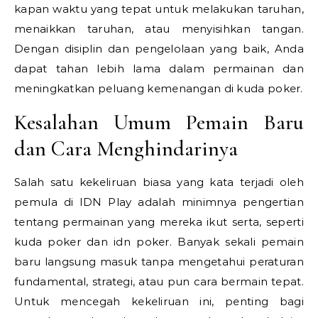
kapan waktu yang tepat untuk melakukan taruhan,
menaikkan taruhan, atau menyisihkan tangan.
Dengan disiplin dan pengelolaan yang baik, Anda
dapat tahan lebih lama dalam permainan dan
meningkatkan peluang kemenangan di kuda poker.
Kesalahan Umum Pemain Baru
dan Cara Menghindarinya
Salah satu kekeliruan biasa yang kata terjadi oleh
pemula di IDN Play adalah minimnya pengertian
tentang permainan yang mereka ikut serta, seperti
kuda poker dan idn poker. Banyak sekali pemain
baru langsung masuk tanpa mengetahui peraturan
fundamental, strategi, atau pun cara bermain tepat.
Untuk mencegah kekeliruan ini, penting bagi