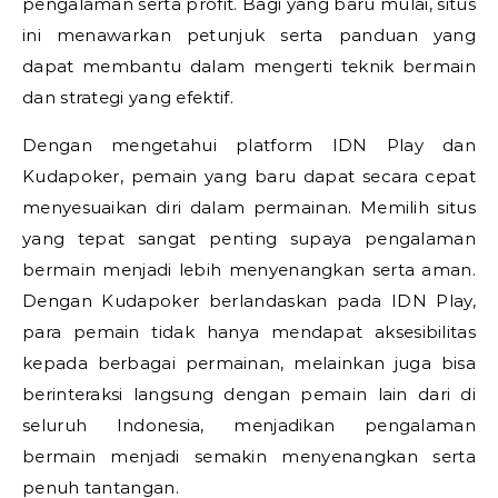
pengalaman serta profit. Bagi yang baru mulai, situs
ini menawarkan petunjuk serta panduan yang
dapat membantu dalam mengerti teknik bermain
dan strategi yang efektif.
Dengan mengetahui platform IDN Play dan
Kudapoker, pemain yang baru dapat secara cepat
menyesuaikan diri dalam permainan. Memilih situs
yang tepat sangat penting supaya pengalaman
bermain menjadi lebih menyenangkan serta aman.
Dengan Kudapoker berlandaskan pada IDN Play,
para pemain tidak hanya mendapat aksesibilitas
kepada berbagai permainan, melainkan juga bisa
berinteraksi langsung dengan pemain lain dari di
seluruh Indonesia, menjadikan pengalaman
bermain menjadi semakin menyenangkan serta
penuh tantangan.