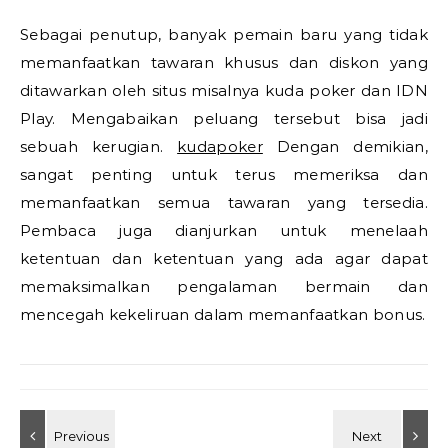
Sebagai penutup, banyak pemain baru yang tidak
memanfaatkan tawaran khusus dan diskon yang
ditawarkan oleh situs misalnya kuda poker dan IDN
Play. Mengabaikan peluang tersebut bisa jadi
sebuah kerugian.
kudapoker
Dengan demikian,
sangat penting untuk terus memeriksa dan
memanfaatkan semua tawaran yang tersedia.
Pembaca juga dianjurkan untuk menelaah
ketentuan dan ketentuan yang ada agar dapat
memaksimalkan pengalaman bermain dan
mencegah kekeliruan dalam memanfaatkan bonus.