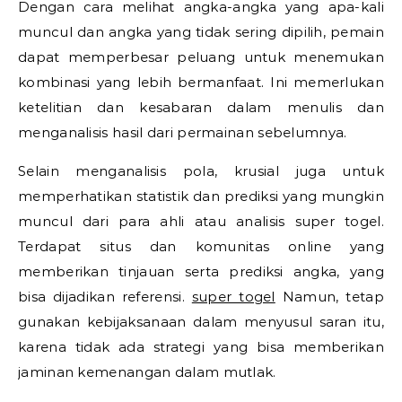
Dengan cara melihat angka-angka yang apa-kali
muncul dan angka yang tidak sering dipilih, pemain
dapat memperbesar peluang untuk menemukan
kombinasi yang lebih bermanfaat. Ini memerlukan
ketelitian dan kesabaran dalam menulis dan
menganalisis hasil dari permainan sebelumnya.
Selain menganalisis pola, krusial juga untuk
memperhatikan statistik dan prediksi yang mungkin
muncul dari para ahli atau analisis super togel.
Terdapat situs dan komunitas online yang
memberikan tinjauan serta prediksi angka, yang
bisa dijadikan referensi.
super togel
Namun, tetap
gunakan kebijaksanaan dalam menyusul saran itu,
karena tidak ada strategi yang bisa memberikan
jaminan kemenangan dalam mutlak.