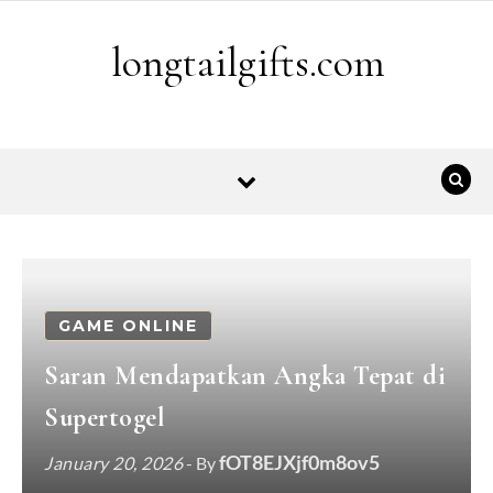
Skip to content
longtailgifts.com
GAME ONLINE
Saran Mendapatkan Angka Tepat di
Supertogel
fOT8EJXjf0m8ov5
January 20, 2026
- By