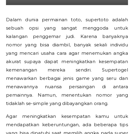
Dalam dunia permainan toto, supertoto adalah
sebuah opsi yang sangat menggoda untuk
kalangan penggemar judi. Karena banyaknya
nomor yang bisa diambil, banyak sekali individu
yang mencari usaha cara agar menemukan angka
akurat supaya dapat meningkatkan kesempatan
kemenangan mereka sendiri. Supertogel
menawarkan berbagai jenis game yang seru dan
menawannya nuansa persaingan di antara
pemainnya. Namun, menentukan nomor yang
tidaklah se-simple yang dibayangkan orang.
Agar meningkatkan kesempatan kamu untuk
mendapatkan keberuntungan, ada beberapa tips
yang bisa dipatuhi saat memilih angka pada super