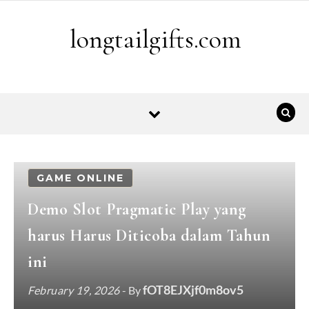
Skip to content
longtailgifts.com
GAME ONLINE
Demo Slot Pragmatic Play yang
harus Harus Diticoba dalam Tahun
ini
fOT8EJXjf0m8ov5
February 19, 2026
- By