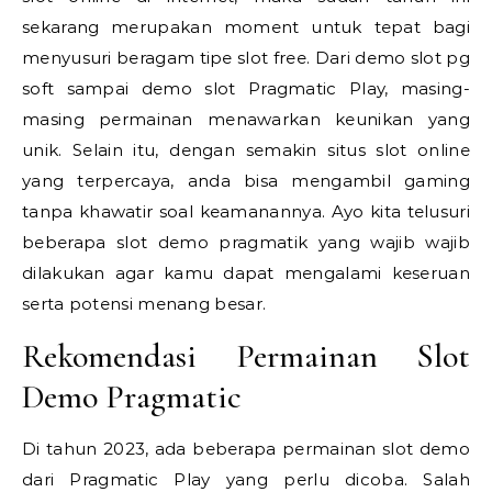
sekarang merupakan moment untuk tepat bagi
menyusuri beragam tipe slot free. Dari demo slot pg
soft sampai demo slot Pragmatic Play, masing-
masing permainan menawarkan keunikan yang
unik. Selain itu, dengan semakin situs slot online
yang terpercaya, anda bisa mengambil gaming
tanpa khawatir soal keamanannya. Ayo kita telusuri
beberapa slot demo pragmatik yang wajib wajib
dilakukan agar kamu dapat mengalami keseruan
serta potensi menang besar.
Rekomendasi Permainan Slot
Demo Pragmatic
Di tahun 2023, ada beberapa permainan slot demo
dari Pragmatic Play yang perlu dicoba. Salah