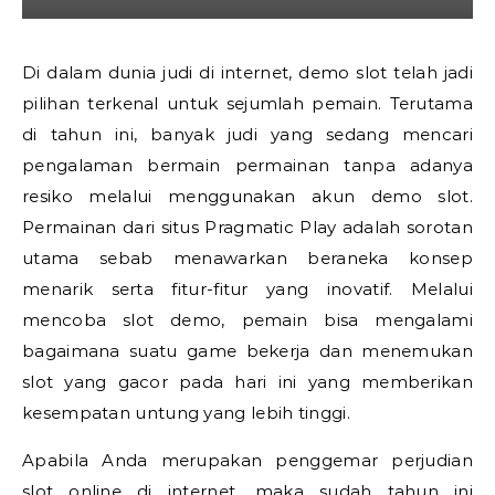
Di dalam dunia judi di internet, demo slot telah jadi
pilihan terkenal untuk sejumlah pemain. Terutama
di tahun ini, banyak judi yang sedang mencari
pengalaman bermain permainan tanpa adanya
resiko melalui menggunakan akun demo slot.
Permainan dari situs Pragmatic Play adalah sorotan
utama sebab menawarkan beraneka konsep
menarik serta fitur-fitur yang inovatif. Melalui
mencoba slot demo, pemain bisa mengalami
bagaimana suatu game bekerja dan menemukan
slot yang gacor pada hari ini yang memberikan
kesempatan untung yang lebih tinggi.
Apabila Anda merupakan penggemar perjudian
slot online di internet, maka sudah tahun ini