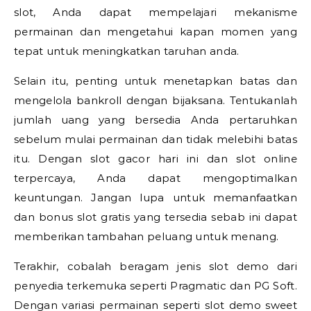
slot, Anda dapat mempelajari mekanisme
permainan dan mengetahui kapan momen yang
tepat untuk meningkatkan taruhan anda.
Selain itu, penting untuk menetapkan batas dan
mengelola bankroll dengan bijaksana. Tentukanlah
jumlah uang yang bersedia Anda pertaruhkan
sebelum mulai permainan dan tidak melebihi batas
itu. Dengan slot gacor hari ini dan slot online
terpercaya, Anda dapat mengoptimalkan
keuntungan. Jangan lupa untuk memanfaatkan
dan bonus slot gratis yang tersedia sebab ini dapat
memberikan tambahan peluang untuk menang.
Terakhir, cobalah beragam jenis slot demo dari
penyedia terkemuka seperti Pragmatic dan PG Soft.
Dengan variasi permainan seperti slot demo sweet