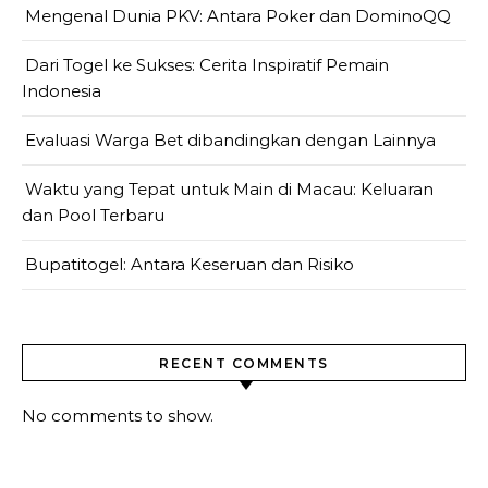
Mengenal Dunia PKV: Antara Poker dan DominoQQ
Dari Togel ke Sukses: Cerita Inspiratif Pemain
Indonesia
Evaluasi Warga Bet dibandingkan dengan Lainnya
Waktu yang Tepat untuk Main di Macau: Keluaran
dan Pool Terbaru
Bupatitogel: Antara Keseruan dan Risiko
RECENT COMMENTS
No comments to show.