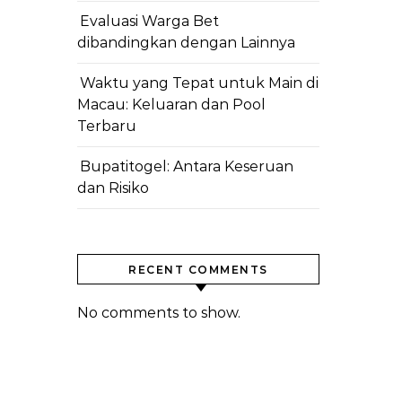
Evaluasi Warga Bet
dibandingkan dengan Lainnya
Waktu yang Tepat untuk Main di
Macau: Keluaran dan Pool
Terbaru
Bupatitogel: Antara Keseruan
dan Risiko
RECENT COMMENTS
No comments to show.