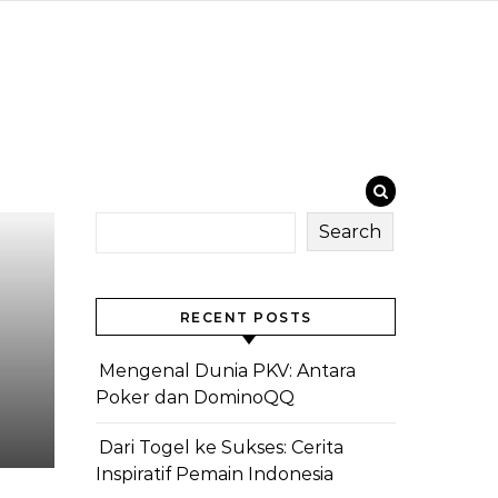
Search
RECENT POSTS
Mengenal Dunia PKV: Antara
Poker dan DominoQQ
Dari Togel ke Sukses: Cerita
Inspiratif Pemain Indonesia