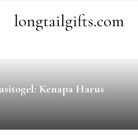
longtailgifts.com
asitogel: Kenapa Harus