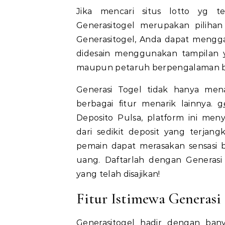
Jika mencari situs lotto yg terpercaya serta memberikan bagai kemudahan,
Generasitogel merupakan piliha
Generasitogel, Anda dapat menggal
didesain menggunakan tampilan 
maupun petaruh berpengalaman bis
Generasi Togel tidak hanya mena
berbagai fitur menarik lainnya.
g
Deposito Pulsa, platform ini me
dari sedikit deposit yang terjang
pemain dapat merasakan sensasi 
uang. Daftarlah dengan Generasi
yang telah disajikan!
Fitur Istimewa Generasi
Generasitogel hadir dengan bany