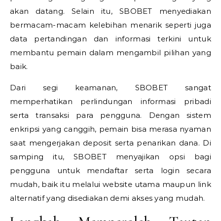
akan datang. Selain itu, SBOBET menyediakan
bermacam-macam kelebihan menarik seperti juga
data pertandingan dan informasi terkini untuk
membantu pemain dalam mengambil pilihan yang
baik.
Dari segi keamanan, SBOBET sangat
memperhatikan perlindungan informasi pribadi
serta transaksi para pengguna. Dengan sistem
enkripsi yang canggih, pemain bisa merasa nyaman
saat mengerjakan deposit serta penarikan dana. Di
samping itu, SBOBET menyajikan opsi bagi
pengguna untuk mendaftar serta login secara
mudah, baik itu melalui website utama maupun link
alternatif yang disediakan demi akses yang mudah.