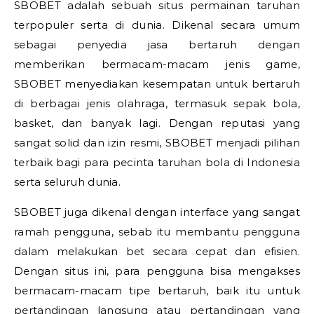
SBOBET adalah sebuah situs permainan taruhan
terpopuler serta di dunia. Dikenal secara umum
sebagai penyedia jasa bertaruh dengan
memberikan bermacam-macam jenis game,
SBOBET menyediakan kesempatan untuk bertaruh
di berbagai jenis olahraga, termasuk sepak bola,
basket, dan banyak lagi. Dengan reputasi yang
sangat solid dan izin resmi, SBOBET menjadi pilihan
terbaik bagi para pecinta taruhan bola di Indonesia
serta seluruh dunia.
SBOBET juga dikenal dengan interface yang sangat
ramah pengguna, sebab itu membantu pengguna
dalam melakukan bet secara cepat dan efisien.
Dengan situs ini, para pengguna bisa mengakses
bermacam-macam tipe bertaruh, baik itu untuk
pertandingan langsung atau pertandingan yang