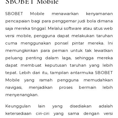
SBOBET Mobile
SBOBET Mobile menawarkan kenyamanan
pencapaian bagi para penggemar judi bola dimana
saja mereka tinggal. Melalui software atau situs web
versi mobile, pengguna dapat melakukan taruhan
cuma menggunakan ponsel pintar mereka. Ini
memungkinkan para pemain untuk tak lewatkan
peluang penting dalam laga, sehingga mereka
dapat membuat keputusan taruhan yang lebih
tepat. Lebih dari itu, tampilan antarmuka SBOBET
Mobile yang ramah pengguna memudahkan
navigasi, menjadikan proses bermain lebih
menyenangkan.
Keunggulan lain yang disediakan adalah
ketersediaan ciri-ciri yang sama dengan versi