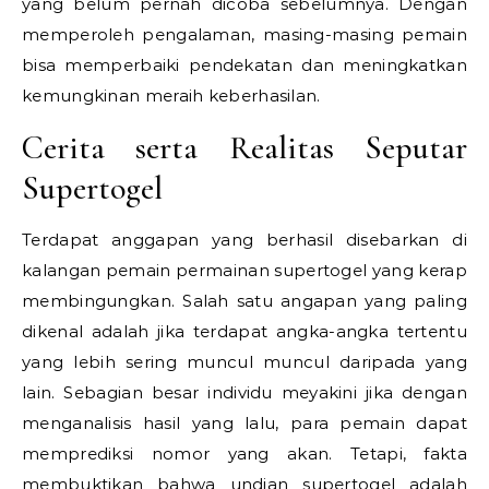
yang belum pernah dicoba sebelumnya. Dengan
memperoleh pengalaman, masing-masing pemain
bisa memperbaiki pendekatan dan meningkatkan
kemungkinan meraih keberhasilan.
Cerita serta Realitas Seputar
Supertogel
Terdapat anggapan yang berhasil disebarkan di
kalangan pemain permainan supertogel yang kerap
membingungkan. Salah satu angapan yang paling
dikenal adalah jika terdapat angka-angka tertentu
yang lebih sering muncul muncul daripada yang
lain. Sebagian besar individu meyakini jika dengan
menganalisis hasil yang lalu, para pemain dapat
memprediksi nomor yang akan. Tetapi, fakta
membuktikan bahwa undian supertogel adalah