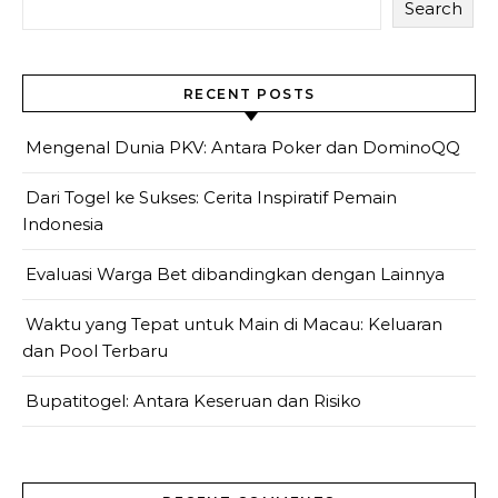
Search
RECENT POSTS
Mengenal Dunia PKV: Antara Poker dan DominoQQ
Dari Togel ke Sukses: Cerita Inspiratif Pemain
Indonesia
Evaluasi Warga Bet dibandingkan dengan Lainnya
Waktu yang Tepat untuk Main di Macau: Keluaran
dan Pool Terbaru
Bupatitogel: Antara Keseruan dan Risiko