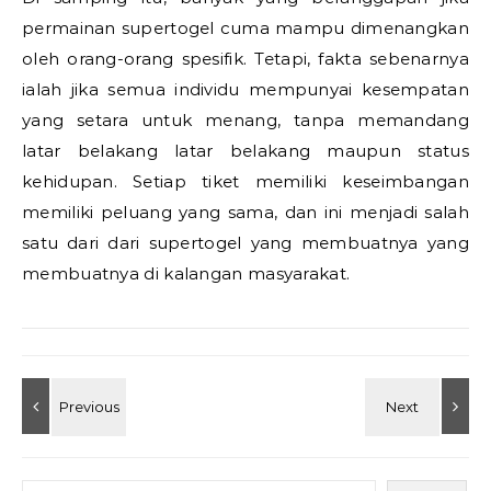
permainan supertogel cuma mampu dimenangkan
oleh orang-orang spesifik. Tetapi, fakta sebenarnya
ialah jika semua individu mempunyai kesempatan
yang setara untuk menang, tanpa memandang
latar belakang latar belakang maupun status
kehidupan. Setiap tiket memiliki keseimbangan
memiliki peluang yang sama, dan ini menjadi salah
satu dari dari supertogel yang membuatnya yang
membuatnya di kalangan masyarakat.