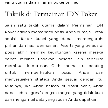
yang utama dalam ranah poker online.
Taktik di Permainan IDN Poker
Salah satu taktik utama dalam Permainan IDN
Poker adalah memahami posisi Anda di meja. Letak
adalah faktor kunci yang dapat memengaruhi
pilihan dan hasil permainan. Peserta yang berada di
posisi akhir memiliki keuntungan karena mereka
dapat melihat tindakan peserta lain sebelum
membuat keputusan. Oleh karena itu, penting
untuk memperhatikan posisi Anda dan
menyesuaikan strategi Anda sesuai dengan itu.
Misalnya, jika Anda berada di posisi akhir, Anda
dapat lebih agresif dengan tangan yang tidak kuat
dan mengambil data yang sudah Anda dapatkan.