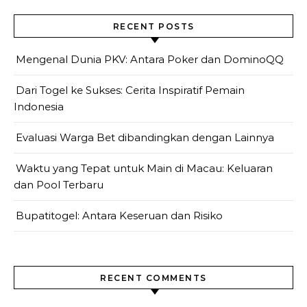
RECENT POSTS
Mengenal Dunia PKV: Antara Poker dan DominoQQ
Dari Togel ke Sukses: Cerita Inspiratif Pemain
Indonesia
Evaluasi Warga Bet dibandingkan dengan Lainnya
Waktu yang Tepat untuk Main di Macau: Keluaran
dan Pool Terbaru
Bupatitogel: Antara Keseruan dan Risiko
RECENT COMMENTS