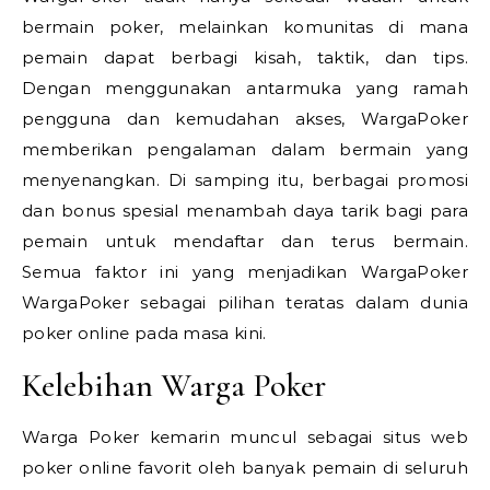
bermain poker, melainkan komunitas di mana
pemain dapat berbagi kisah, taktik, dan tips.
Dengan menggunakan antarmuka yang ramah
pengguna dan kemudahan akses, WargaPoker
memberikan pengalaman dalam bermain yang
menyenangkan. Di samping itu, berbagai promosi
dan bonus spesial menambah daya tarik bagi para
pemain untuk mendaftar dan terus bermain.
Semua faktor ini yang menjadikan WargaPoker
WargaPoker sebagai pilihan teratas dalam dunia
poker online pada masa kini.
Kelebihan Warga Poker
Warga Poker kemarin muncul sebagai situs web
poker online favorit oleh banyak pemain di seluruh