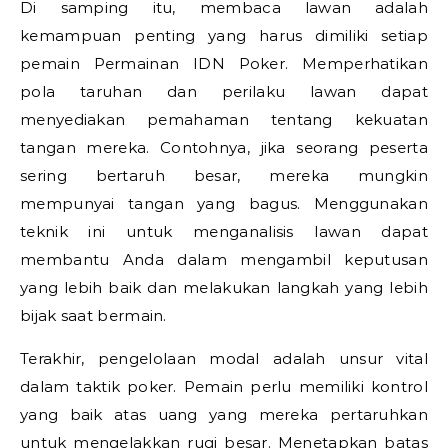
Di samping itu, membaca lawan adalah
kemampuan penting yang harus dimiliki setiap
pemain Permainan IDN Poker. Memperhatikan
pola taruhan dan perilaku lawan dapat
menyediakan pemahaman tentang kekuatan
tangan mereka. Contohnya, jika seorang peserta
sering bertaruh besar, mereka mungkin
mempunyai tangan yang bagus. Menggunakan
teknik ini untuk menganalisis lawan dapat
membantu Anda dalam mengambil keputusan
yang lebih baik dan melakukan langkah yang lebih
bijak saat bermain.
Terakhir, pengelolaan modal adalah unsur vital
dalam taktik poker. Pemain perlu memiliki kontrol
yang baik atas uang yang mereka pertaruhkan
untuk mengelakkan rugi besar. Menetapkan batas