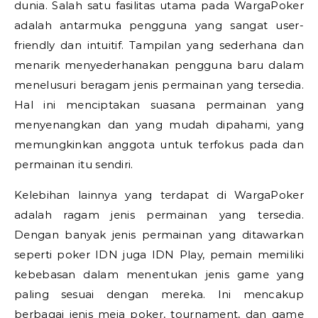
dunia. Salah satu fasilitas utama pada WargaPoker
adalah antarmuka pengguna yang sangat user-
friendly dan intuitif. Tampilan yang sederhana dan
menarik menyederhanakan pengguna baru dalam
menelusuri beragam jenis permainan yang tersedia.
Hal ini menciptakan suasana permainan yang
menyenangkan dan yang mudah dipahami, yang
memungkinkan anggota untuk terfokus pada dan
permainan itu sendiri.
Kelebihan lainnya yang terdapat di WargaPoker
adalah ragam jenis permainan yang tersedia.
Dengan banyak jenis permainan yang ditawarkan
seperti poker IDN juga IDN Play, pemain memiliki
kebebasan dalam menentukan jenis game yang
paling sesuai dengan mereka. Ini mencakup
berbagai jenis meja poker, tournament, dan game