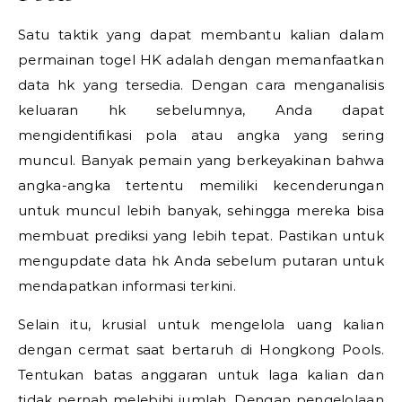
Satu taktik yang dapat membantu kalian dalam
permainan togel HK adalah dengan memanfaatkan
data hk yang tersedia. Dengan cara menganalisis
keluaran hk sebelumnya, Anda dapat
mengidentifikasi pola atau angka yang sering
muncul. Banyak pemain yang berkeyakinan bahwa
angka-angka tertentu memiliki kecenderungan
untuk muncul lebih banyak, sehingga mereka bisa
membuat prediksi yang lebih tepat. Pastikan untuk
mengupdate data hk Anda sebelum putaran untuk
mendapatkan informasi terkini.
Selain itu, krusial untuk mengelola uang kalian
dengan cermat saat bertaruh di Hongkong Pools.
Tentukan batas anggaran untuk laga kalian dan
tidak pernah melebihi jumlah. Dengan pengelolaan