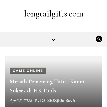
Skip to content
longtailgifts.com
GAME ONLINE
Meraih Pemenang Toto : Kunci
Sukses di HK Pools
fOT8EJXjf0m8ov5
April 3, 2026
- By