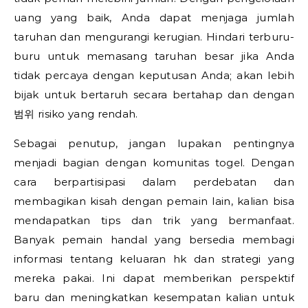
uang yang baik, Anda dapat menjaga jumlah
taruhan dan mengurangi kerugian. Hindari terburu-
buru untuk memasang taruhan besar jika Anda
tidak percaya dengan keputusan Anda; akan lebih
bijak untuk bertaruh secara bertahap dan dengan
범위 risiko yang rendah.
Sebagai penutup, jangan lupakan pentingnya
menjadi bagian dengan komunitas togel. Dengan
cara berpartisipasi dalam perdebatan dan
membagikan kisah dengan pemain lain, kalian bisa
mendapatkan tips dan trik yang bermanfaat.
Banyak pemain handal yang bersedia membagi
informasi tentang keluaran hk dan strategi yang
mereka pakai. Ini dapat memberikan perspektif
baru dan meningkatkan kesempatan kalian untuk