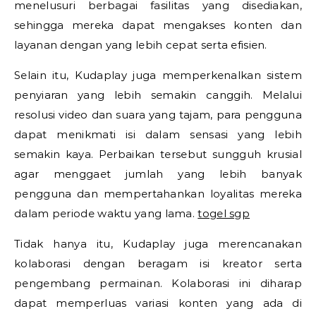
menelusuri berbagai fasilitas yang disediakan,
sehingga mereka dapat mengakses konten dan
layanan dengan yang lebih cepat serta efisien.
Selain itu, Kudaplay juga memperkenalkan sistem
penyiaran yang lebih semakin canggih. Melalui
resolusi video dan suara yang tajam, para pengguna
dapat menikmati isi dalam sensasi yang lebih
semakin kaya. Perbaikan tersebut sungguh krusial
agar menggaet jumlah yang lebih banyak
pengguna dan mempertahankan loyalitas mereka
dalam periode waktu yang lama.
togel sgp
Tidak hanya itu, Kudaplay juga merencanakan
kolaborasi dengan beragam isi kreator serta
pengembang permainan. Kolaborasi ini diharap
dapat memperluas variasi konten yang ada di