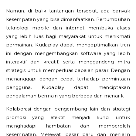
Namun, di balik tantangan tersebut, ada banyak
kesempatan yang bisa dimanfaatkan. Pertumbuhan
teknologi mobile dan internet membuka akses
yang lebih luas bagi masyarakat untuk menikmati
permainan. Kudaplay dapat mengoptimalkan tren
ini dengan mengembangkan software yang lebih
interaktif dan kreatif, serta menggandeng mitra
strategis untuk memperluas capaian pasar. Dengan
menanggapi dengan cepat terhadap permintaan
pengguna, Kudaplay dapat menciptakan
pengalaman bermain yang berbeda dan menarik.
Kolaborasi dengan pengembang lain dan strategi
promosi yang efektif menjadi kunci untuk
menghadapi hambatan dan memperoleh
kesempatan. Melewati pasar baru dan menjalin