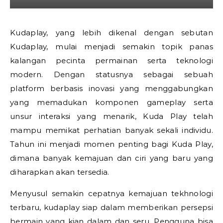
Kudaplay, yang lebih dikenal dengan sebutan
Kudaplay, mulai menjadi semakin topik panas
kalangan pecinta permainan serta teknologi
modern. Dengan statusnya sebagai sebuah
platform berbasis inovasi yang menggabungkan
yang memadukan komponen gameplay serta
unsur interaksi yang menarik, Kuda Play telah
mampu memikat perhatian banyak sekali individu.
Tahun ini menjadi momen penting bagi Kuda Play,
dimana banyak kemajuan dan ciri yang baru yang
diharapkan akan tersedia.
Menyusul semakin cepatnya kemajuan tekhnologi
terbaru, kudaplay siap dalam memberikan persepsi
bermain yang kian dalam dan seru. Pengguna bisa