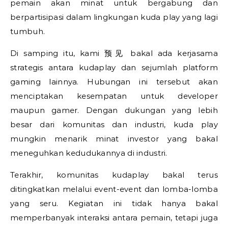
pemain akan minat untuk bergabung dan
berpartisipasi dalam lingkungan kuda play yang lagi
tumbuh.
Di samping itu, kami 预见 bakal ada kerjasama
strategis antara kudaplay dan sejumlah platform
gaming lainnya. Hubungan ini tersebut akan
menciptakan kesempatan untuk developer
maupun gamer. Dengan dukungan yang lebih
besar dari komunitas dan industri, kuda play
mungkin menarik minat investor yang bakal
meneguhkan kedudukannya di industri.
Terakhir, komunitas kudaplay bakal terus
ditingkatkan melalui event-event dan lomba-lomba
yang seru. Kegiatan ini tidak hanya bakal
memperbanyak interaksi antara pemain, tetapi juga