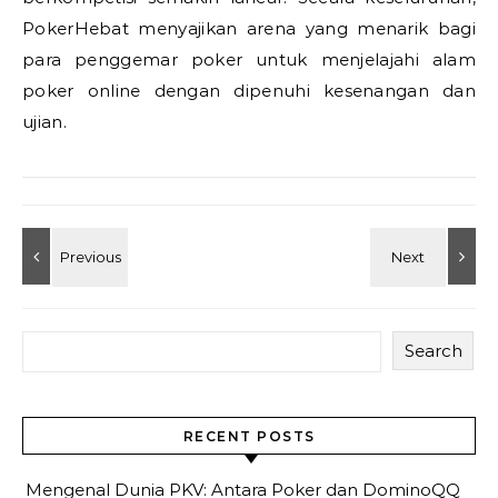
PokerHebat menyajikan arena yang menarik bagi
para penggemar poker untuk menjelajahi alam
poker online dengan dipenuhi kesenangan dan
ujian.
Search
RECENT POSTS
Mengenal Dunia PKV: Antara Poker dan DominoQQ