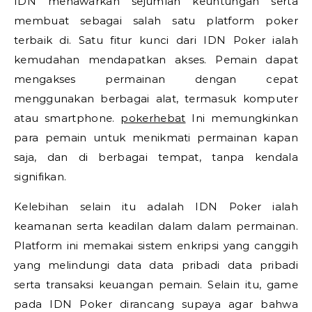
IDN menawarkan sejumlah keuntungan serta
membuat sebagai salah satu platform poker
terbaik di. Satu fitur kunci dari IDN Poker ialah
kemudahan mendapatkan akses. Pemain dapat
mengakses permainan dengan cepat
menggunakan berbagai alat, termasuk komputer
atau smartphone.
pokerhebat
Ini memungkinkan
para pemain untuk menikmati permainan kapan
saja, dan di berbagai tempat, tanpa kendala
signifikan.
Kelebihan selain itu adalah IDN Poker ialah
keamanan serta keadilan dalam dalam permainan.
Platform ini memakai sistem enkripsi yang canggih
yang melindungi data data pribadi data pribadi
serta transaksi keuangan pemain. Selain itu, game
pada IDN Poker dirancang supaya agar bahwa