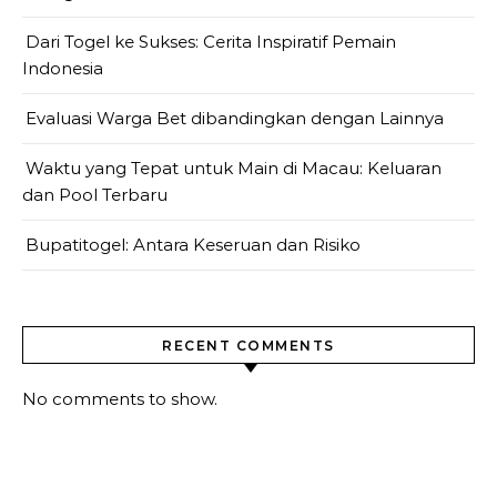
Dari Togel ke Sukses: Cerita Inspiratif Pemain
Indonesia
Evaluasi Warga Bet dibandingkan dengan Lainnya
Waktu yang Tepat untuk Main di Macau: Keluaran
dan Pool Terbaru
Bupatitogel: Antara Keseruan dan Risiko
RECENT COMMENTS
No comments to show.