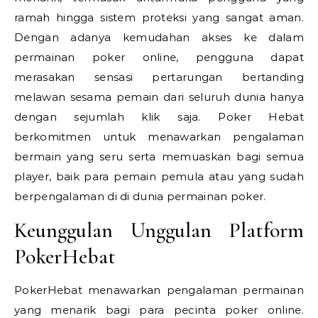
ramah hingga sistem proteksi yang sangat aman.
Dengan adanya kemudahan akses ke dalam
permainan poker online, pengguna dapat
merasakan sensasi pertarungan bertanding
melawan sesama pemain dari seluruh dunia hanya
dengan sejumlah klik saja. Poker Hebat
berkomitmen untuk menawarkan pengalaman
bermain yang seru serta memuaskan bagi semua
player, baik para pemain pemula atau yang sudah
berpengalaman di di dunia permainan poker.
Keunggulan Unggulan Platform
PokerHebat
PokerHebat menawarkan pengalaman permainan
yang menarik bagi para pecinta poker online.