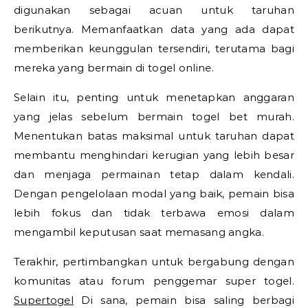
digunakan sebagai acuan untuk taruhan
berikutnya. Memanfaatkan data yang ada dapat
memberikan keunggulan tersendiri, terutama bagi
mereka yang bermain di togel online.
Selain itu, penting untuk menetapkan anggaran
yang jelas sebelum bermain togel bet murah.
Menentukan batas maksimal untuk taruhan dapat
membantu menghindari kerugian yang lebih besar
dan menjaga permainan tetap dalam kendali.
Dengan pengelolaan modal yang baik, pemain bisa
lebih fokus dan tidak terbawa emosi dalam
mengambil keputusan saat memasang angka.
Terakhir, pertimbangkan untuk bergabung dengan
komunitas atau forum penggemar super togel.
Supertogel
Di sana, pemain bisa saling berbagi