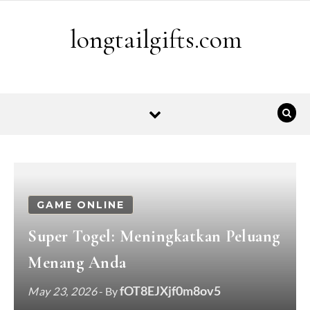
Skip to content
longtailgifts.com
GAME ONLINE
Super Togel: Meningkatkan Peluang
Menang Anda
fOT8EJXjf0m8ov5
May 23, 2026
- By