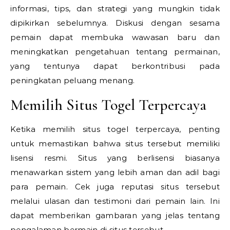
informasi, tips, dan strategi yang mungkin tidak
dipikirkan sebelumnya. Diskusi dengan sesama
pemain dapat membuka wawasan baru dan
meningkatkan pengetahuan tentang permainan,
yang tentunya dapat berkontribusi pada
peningkatan peluang menang.
Memilih Situs Togel Terpercaya
Ketika memilih situs togel terpercaya, penting
untuk memastikan bahwa situs tersebut memiliki
lisensi resmi. Situs yang berlisensi biasanya
menawarkan sistem yang lebih aman dan adil bagi
para pemain. Cek juga reputasi situs tersebut
melalui ulasan dan testimoni dari pemain lain. Ini
dapat memberikan gambaran yang jelas tentang
pengalaman bermain di situs tersebut.