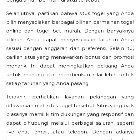
Selanjutnya, pastikan bahwa situs togel yang Anda
pilih menyediakan berbagai pilihan permainan togel
online dan togel bet murah. Dengan banyaknya
pilihan, Anda dapat menyesuaikan taruhan Anda
sesuai dengan anggaran dan preferensi. Selain itu,
carilah situs yang menawarkan bonus dan promosi
menarik. Ini dapat meningkatkan peluang Anda
untuk menang dan memberikan nilai lebih untuk
setiap taruhan yang Anda pasang.
Terakhir, perhatikan layanan pelanggan yang
ditawarkan oleh situs togel tersebut. Situs yang baik
biasanya memiliki tim dukungan yang responsif dan
dapat dihubungi melalui berbagai saluran, seperti
live chat, email, atau telepon. Dengan adanya