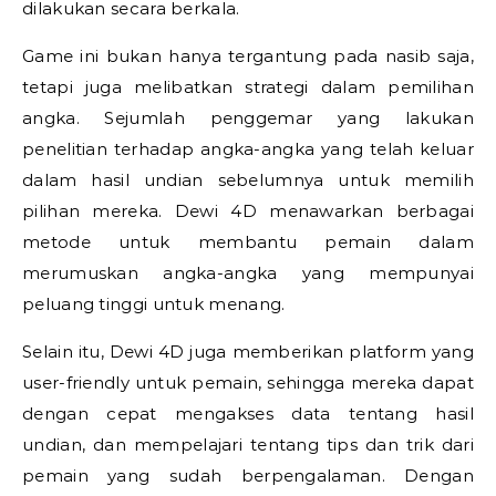
dilakukan secara berkala.
Game ini bukan hanya tergantung pada nasib saja,
tetapi juga melibatkan strategi dalam pemilihan
angka. Sejumlah penggemar yang lakukan
penelitian terhadap angka-angka yang telah keluar
dalam hasil undian sebelumnya untuk memilih
pilihan mereka. Dewi 4D menawarkan berbagai
metode untuk membantu pemain dalam
merumuskan angka-angka yang mempunyai
peluang tinggi untuk menang.
Selain itu, Dewi 4D juga memberikan platform yang
user-friendly untuk pemain, sehingga mereka dapat
dengan cepat mengakses data tentang hasil
undian, dan mempelajari tentang tips dan trik dari
pemain yang sudah berpengalaman. Dengan