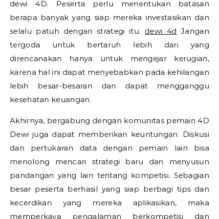
dewi 4D. Peserta perlu menentukan batasan
berapa banyak yang siap mereka investasikan dan
selalu patuh dengan strategi itu.
dewi 4d
Jangan
tergoda untuk bertaruh lebih dari yang
direncanakan hanya untuk mengejar kerugian,
karena hal ini dapat menyebabkan pada kehilangan
lebih besar-besaran dan dapat mengganggu
kesehatan keuangan.
Akhirnya, bergabung dengan komunitas pemain 4D
Dewi juga dapat memberikan keuntungan. Diskusi
dan pertukaran data dengan pemain lain bisa
menolong mencari strategi baru dan menyusun
pandangan yang lain tentang kompetisi. Sebagian
besar peserta berhasil yang siap berbagi tips dan
kecerdikan yang mereka aplikasikan, maka
memperkaya pengalaman berkompetisi dan