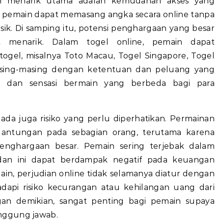
an menarik utama adalah kemudahan akses yang
a pemain dapat memasang angka secara online tanpa
isik. Di samping itu, potensi penghargaan yang besar
 menarik. Dalam togel online, pemain dapat
ogel, misalnya Toto Macau, Togel Singapore, Togel
sing-masing dengan ketentuan dan peluang yang
si dan sensasi bermain yang berbeda bagi para
 ada juga risiko yang perlu diperhatikan. Permainan
antungan pada sebagian orang, terutama karena
nghargaan besar. Pemain sering terjebak dalam
 dan ini dapat berdampak negatif pada keuangan
i lain, perjudian online tidak selamanya diatur dengan
dapi risiko kecurangan atau kehilangan uang dari
ngan demikian, sangat penting bagi pemain supaya
nggung jawab.