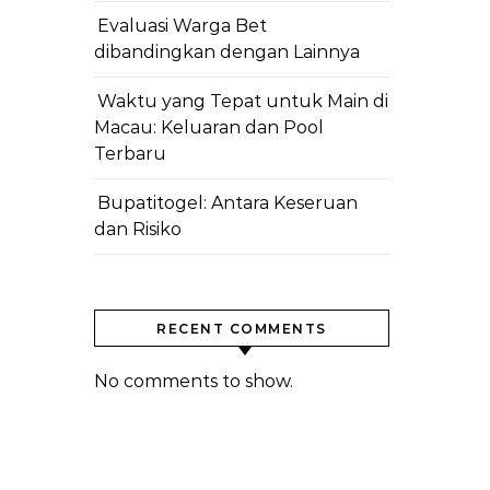
Evaluasi Warga Bet
dibandingkan dengan Lainnya
Waktu yang Tepat untuk Main di
Macau: Keluaran dan Pool
Terbaru
Bupatitogel: Antara Keseruan
dan Risiko
RECENT COMMENTS
No comments to show.