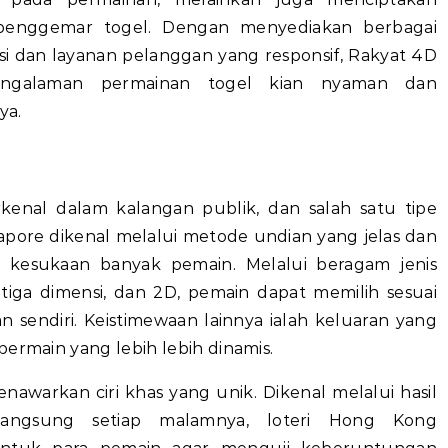
 penggemar togel. Dengan menyediakan berbagai
usi dan layanan pelanggan yang responsif, Rakyat 4D
ngalaman permainan togel kian nyaman dan
ya.
kenal dalam kalangan publik, dan salah satu tipe
ngapore dikenal melalui metode undian yang jelas dan
an kesukaan banyak pemain. Melalui beragam jenis
tiga dimensi, dan 2D, pemain dapat memilih sesuai
 sendiri. Keistimewaan lainnya ialah keluaran yang
bermain yang lebih lebih dinamis.
enawarkan ciri khas yang unik. Dikenal melalui hasil
langsung setiap malamnya, loteri Hong Kong