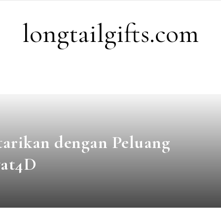
longtailgifts.com
rtarikan dengan Peluang
yat4D