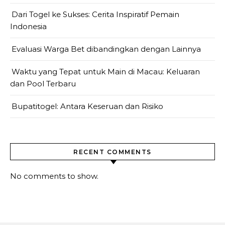
Dari Togel ke Sukses: Cerita Inspiratif Pemain
Indonesia
Evaluasi Warga Bet dibandingkan dengan Lainnya
Waktu yang Tepat untuk Main di Macau: Keluaran
dan Pool Terbaru
Bupatitogel: Antara Keseruan dan Risiko
RECENT COMMENTS
No comments to show.