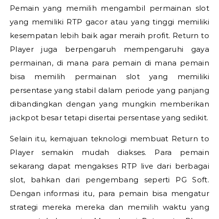
Pemain yang memilih mengambil permainan slot
yang memiliki RTP gacor atau yang tinggi memiliki
kesempatan lebih baik agar meraih profit. Return to
Player juga berpengaruh mempengaruhi gaya
permainan, di mana para pemain di mana pemain
bisa memilih permainan slot yang memiliki
persentase yang stabil dalam periode yang panjang
dibandingkan dengan yang mungkin memberikan
jackpot besar tetapi disertai persentase yang sedikit.
Selain itu, kemajuan teknologi membuat Return to
Player semakin mudah diakses. Para pemain
sekarang dapat mengakses RTP live dari berbagai
slot, bahkan dari pengembang seperti PG Soft.
Dengan informasi itu, para pemain bisa mengatur
strategi mereka mereka dan memilih waktu yang