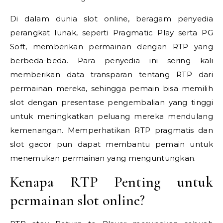
Di dalam dunia slot online, beragam penyedia
perangkat lunak, seperti Pragmatic Play serta PG
Soft, memberikan permainan dengan RTP yang
berbeda-beda. Para penyedia ini sering kali
memberikan data transparan tentang RTP dari
permainan mereka, sehingga pemain bisa memilih
slot dengan presentase pengembalian yang tinggi
untuk meningkatkan peluang mereka mendulang
kemenangan. Memperhatikan RTP pragmatis dan
slot gacor pun dapat membantu pemain untuk
menemukan permainan yang menguntungkan.
Kenapa RTP Penting untuk
permainan slot online?