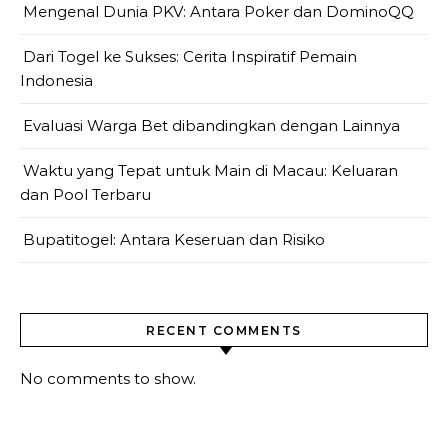
Mengenal Dunia PKV: Antara Poker dan DominoQQ
Dari Togel ke Sukses: Cerita Inspiratif Pemain
Indonesia
Evaluasi Warga Bet dibandingkan dengan Lainnya
Waktu yang Tepat untuk Main di Macau: Keluaran
dan Pool Terbaru
Bupatitogel: Antara Keseruan dan Risiko
RECENT COMMENTS
No comments to show.