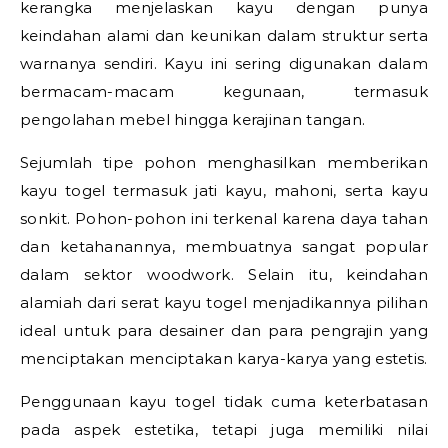
kerangka menjelaskan kayu dengan punya
keindahan alami dan keunikan dalam struktur serta
warnanya sendiri. Kayu ini sering digunakan dalam
bermacam-macam kegunaan, termasuk
pengolahan mebel hingga kerajinan tangan.
Sejumlah tipe pohon menghasilkan memberikan
kayu togel termasuk jati kayu, mahoni, serta kayu
sonkit. Pohon-pohon ini terkenal karena daya tahan
dan ketahanannya, membuatnya sangat popular
dalam sektor woodwork. Selain itu, keindahan
alamiah dari serat kayu togel menjadikannya pilihan
ideal untuk para desainer dan para pengrajin yang
menciptakan menciptakan karya-karya yang estetis.
Penggunaan kayu togel tidak cuma keterbatasan
pada aspek estetika, tetapi juga memiliki nilai