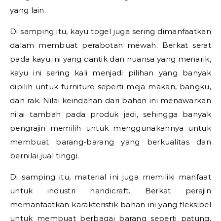
yang lain.
Di samping itu, kayu togel juga sering dimanfaatkan
dalam membuat perabotan mewah. Berkat serat
pada kayu ini yang cantik dan nuansa yang menarik,
kayu ini sering kali menjadi pilihan yang banyak
dipilih untuk furniture seperti meja makan, bangku,
dan rak. Nilai keindahan dari bahan ini menawarkan
nilai tambah pada produk jadi, sehingga banyak
pengrajin memilih untuk menggunakannya untuk
membuat barang-barang yang berkualitas dan
bernilai jual tinggi.
Di samping itu, material ini juga memiliki manfaat
untuk industri handicraft. Berkat perajin
memanfaatkan karakteristik bahan ini yang fleksibel
untuk membuat berbagai barang seperti patung,