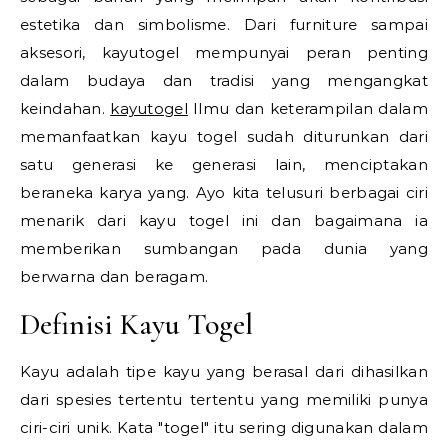
estetika dan simbolisme. Dari furniture sampai
aksesori, kayutogel mempunyai peran penting
dalam budaya dan tradisi yang mengangkat
keindahan.
kayutogel
Ilmu dan keterampilan dalam
memanfaatkan kayu togel sudah diturunkan dari
satu generasi ke generasi lain, menciptakan
beraneka karya yang. Ayo kita telusuri berbagai ciri
menarik dari kayu togel ini dan bagaimana ia
memberikan sumbangan pada dunia yang
berwarna dan beragam.
Definisi Kayu Togel
Kayu adalah tipe kayu yang berasal dari dihasilkan
dari spesies tertentu tertentu yang memiliki punya
ciri-ciri unik. Kata "togel" itu sering digunakan dalam