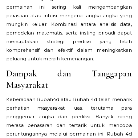
permainan ini sering kali mengembangkan
perasaan atau intuisi mengenai angka-angka yang
mungkin keluar. Kombinasi antara analisis data,
pemodelan matematis, serta insting pribadi dapat
menciptakan strategi prediksi yang lebih
komprehensif dan efektif dalam meningkatkan
peluang untuk meraih kemenangan.
Dampak dan Tanggapan
Masyarakat
Keberadaan Rubah4d atau Rubah 4d telah menarik
perhatian masyarakat luas, terutama para
penggemar angka dan prediksi. Banyak orang
merasa penasaran dan tertarik untuk mencoba
peruntungannya melalui permainan ini.
Rubah 4d