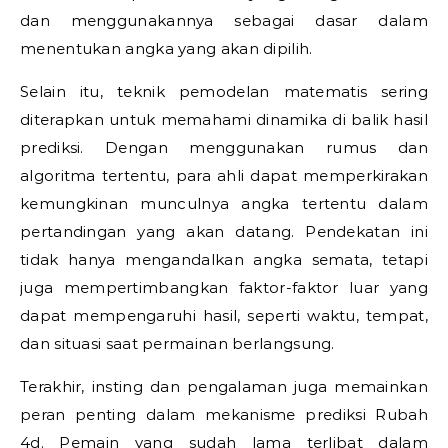
dan menggunakannya sebagai dasar dalam
menentukan angka yang akan dipilih.
Selain itu, teknik pemodelan matematis sering
diterapkan untuk memahami dinamika di balik hasil
prediksi. Dengan menggunakan rumus dan
algoritma tertentu, para ahli dapat memperkirakan
kemungkinan munculnya angka tertentu dalam
pertandingan yang akan datang. Pendekatan ini
tidak hanya mengandalkan angka semata, tetapi
juga mempertimbangkan faktor-faktor luar yang
dapat mempengaruhi hasil, seperti waktu, tempat,
dan situasi saat permainan berlangsung.
Terakhir, insting dan pengalaman juga memainkan
peran penting dalam mekanisme prediksi Rubah
4d. Pemain yang sudah lama terlibat dalam