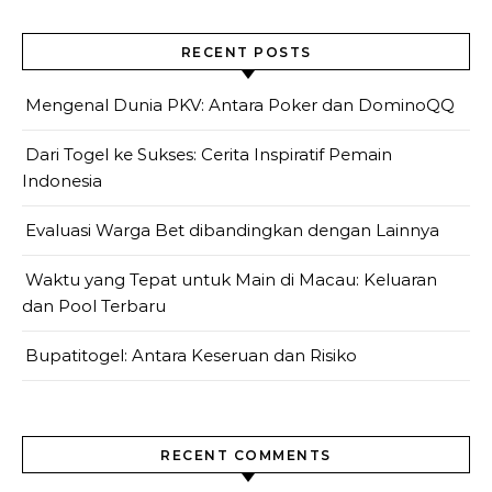
RECENT POSTS
Mengenal Dunia PKV: Antara Poker dan DominoQQ
Dari Togel ke Sukses: Cerita Inspiratif Pemain
Indonesia
Evaluasi Warga Bet dibandingkan dengan Lainnya
Waktu yang Tepat untuk Main di Macau: Keluaran
dan Pool Terbaru
Bupatitogel: Antara Keseruan dan Risiko
RECENT COMMENTS