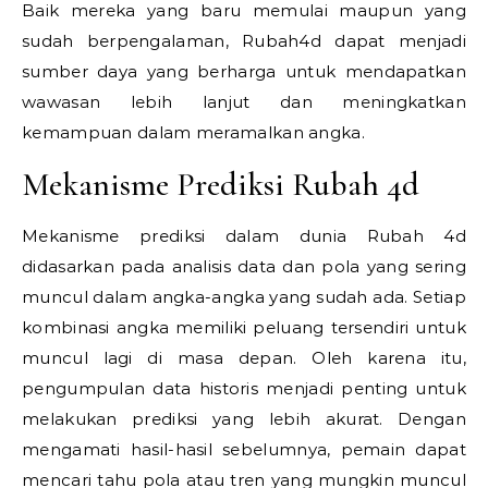
Baik mereka yang baru memulai maupun yang
sudah berpengalaman, Rubah4d dapat menjadi
sumber daya yang berharga untuk mendapatkan
wawasan lebih lanjut dan meningkatkan
kemampuan dalam meramalkan angka.
Mekanisme Prediksi Rubah 4d
Mekanisme prediksi dalam dunia Rubah 4d
didasarkan pada analisis data dan pola yang sering
muncul dalam angka-angka yang sudah ada. Setiap
kombinasi angka memiliki peluang tersendiri untuk
muncul lagi di masa depan. Oleh karena itu,
pengumpulan data historis menjadi penting untuk
melakukan prediksi yang lebih akurat. Dengan
mengamati hasil-hasil sebelumnya, pemain dapat
mencari tahu pola atau tren yang mungkin muncul