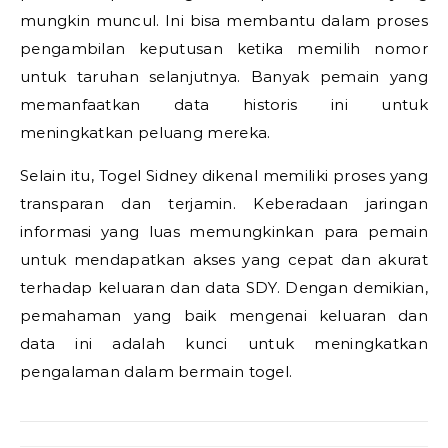
mungkin muncul. Ini bisa membantu dalam proses
pengambilan keputusan ketika memilih nomor
untuk taruhan selanjutnya. Banyak pemain yang
memanfaatkan data historis ini untuk
meningkatkan peluang mereka.
Selain itu, Togel Sidney dikenal memiliki proses yang
transparan dan terjamin. Keberadaan jaringan
informasi yang luas memungkinkan para pemain
untuk mendapatkan akses yang cepat dan akurat
terhadap keluaran dan data SDY. Dengan demikian,
pemahaman yang baik mengenai keluaran dan
data ini adalah kunci untuk meningkatkan
pengalaman dalam bermain togel.