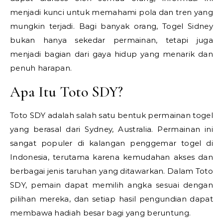
menjadi kunci untuk memahami pola dan tren yang
mungkin terjadi. Bagi banyak orang, Togel Sidney
bukan hanya sekedar permainan, tetapi juga
menjadi bagian dari gaya hidup yang menarik dan
penuh harapan.
Apa Itu Toto SDY?
Toto SDY adalah salah satu bentuk permainan togel
yang berasal dari Sydney, Australia. Permainan ini
sangat populer di kalangan penggemar togel di
Indonesia, terutama karena kemudahan akses dan
berbagai jenis taruhan yang ditawarkan. Dalam Toto
SDY, pemain dapat memilih angka sesuai dengan
pilihan mereka, dan setiap hasil pengundian dapat
membawa hadiah besar bagi yang beruntung.