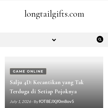
Skip to content
longtailgifts.com
GAME ONLINE
Salju 4D: Kecantikan yang Tak
Terduga di Setiap Pojoknya
fOT8EJXjf0m8ov5
July 1, 2026
- By