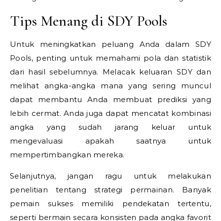
Tips Menang di SDY Pools
Untuk meningkatkan peluang Anda dalam SDY
Pools, penting untuk memahami pola dan statistik
dari hasil sebelumnya. Melacak keluaran SDY dan
melihat angka-angka mana yang sering muncul
dapat membantu Anda membuat prediksi yang
lebih cermat. Anda juga dapat mencatat kombinasi
angka yang sudah jarang keluar untuk
mengevaluasi apakah saatnya untuk
mempertimbangkan mereka.
Selanjutnya, jangan ragu untuk melakukan
penelitian tentang strategi permainan. Banyak
pemain sukses memiliki pendekatan tertentu,
seperti bermain secara konsisten pada angka favorit