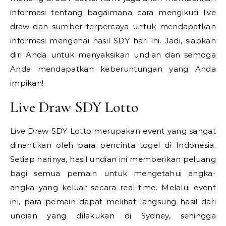
informasi tentang bagaimana cara mengikuti live
draw dan sumber terpercaya untuk mendapatkan
informasi mengenai hasil SDY hari ini. Jadi, siapkan
diri Anda untuk menyaksikan undian dan semoga
Anda mendapatkan keberuntungan yang Anda
impikan!
Live Draw SDY Lotto
Live Draw SDY Lotto merupakan event yang sangat
dinantikan oleh para pencinta togel di Indonesia.
Setiap harinya, hasil undian ini memberikan peluang
bagi semua pemain untuk mengetahui angka-
angka yang keluar secara real-time. Melalui event
ini, para pemain dapat melihat langsung hasil dari
undian yang dilakukan di Sydney, sehingga