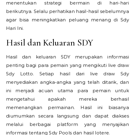
menentukan strategi bermain di hari-hari
berikutnya. Selalu perhatikan hasil-hasil sebelumnya
agar bisa meningkatkan peluang menang di Sdy
Hari Ini.
Hasil dan Keluaran SDY
Hasil dan keluaran SDY merupakan informasi
penting bagi para pemain yang mengikuti live draw
Sdy Lotto. Setiap hasil dari live draw Sdy
menyediakan angka-angka yang telah ditarik, dan
ini menjadi acuan utama para pemain untuk
mengetahui apakah mereka berhasil
memenangkan permainan. Hasil ini biasanya
diumumkan secara langsung dan dapat diakses
melalui berbagai platform yang menyajikan
informasi tentang Sdy Pools dan hasil lotere.