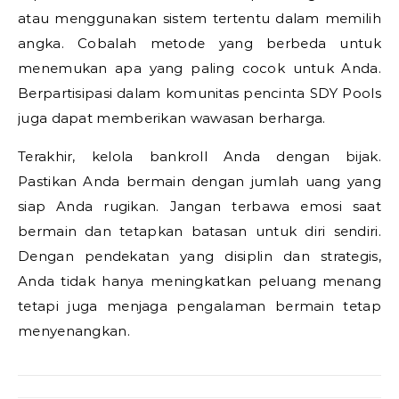
atau menggunakan sistem tertentu dalam memilih
angka. Cobalah metode yang berbeda untuk
menemukan apa yang paling cocok untuk Anda.
Berpartisipasi dalam komunitas pencinta SDY Pools
juga dapat memberikan wawasan berharga.
Terakhir, kelola bankroll Anda dengan bijak.
Pastikan Anda bermain dengan jumlah uang yang
siap Anda rugikan. Jangan terbawa emosi saat
bermain dan tetapkan batasan untuk diri sendiri.
Dengan pendekatan yang disiplin dan strategis,
Anda tidak hanya meningkatkan peluang menang
tetapi juga menjaga pengalaman bermain tetap
menyenangkan.