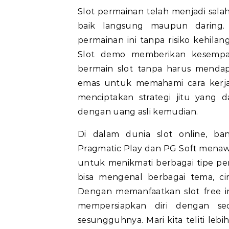
Slot permainan telah menjadi salah satu sarana rekreasi paling terkenal di tempat judi,
baik langsung maupun daring. 
permainan ini tanpa risiko kehi
Slot demo memberikan kesempat
bermain slot tanpa harus mendap
emas untuk memahami cara kerja 
menciptakan strategi jitu yang 
dengan uang asli kemudian.
Di dalam dunia slot online, ba
Pragmatic Play dan PG Soft mena
untuk menikmati berbagai tipe per
bisa mengenal berbagai tema, cir
Dengan memanfaatkan slot free in
mempersiapkan diri dengan se
sesungguhnya. Mari kita teliti leb