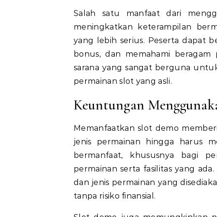
Salah satu manfaat dari men
meningkatkan keterampilan ber
yang lebih serius. Peserta dapat
bonus, dan memahami beragam po
sarana yang sangat berguna untu
permainan slot yang asli.
Keuntungan Menggunak
Memanfaatkan slot demo memberi
jenis permainan hingga harus 
bermanfaat, khususnya bagi pe
permainan serta fasilitas yang ada
dan jenis permainan yang disediak
tanpa risiko finansial.