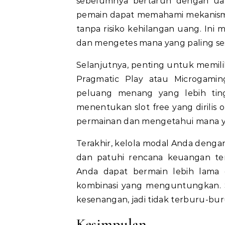
sebelumnya bertaruh dengan ua
pemain dapat memahami mekanisme 
tanpa risiko kehilangan uang. Ini
dan mengetes mana yang paling sesu
Selanjutnya, penting untuk memili
Pragmatic Play atau Microgaming
peluang menang yang lebih tin
menentukan slot free yang dirilis 
permainan dan mengetahui mana ya
Terakhir, kelola modal Anda denga
dan patuhi rencana keuangan ter
Anda dapat bermain lebih lama
kombinasi yang menguntungkan. S
kesenangan, jadi tidak terburu-buru
Kesimpulan