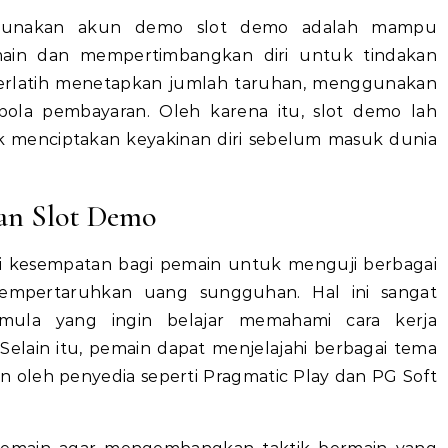
ggunakan akun demo slot demo adalah mampu
main dan mempertimbangkan diri untuk tindakan
 berlatih menetapkan jumlah taruhan, menggunakan
la pembayaran. Oleh karena itu, slot demo lah
k menciptakan keyakinan diri sebelum masuk dunia
an Slot Demo
 kesempatan bagi pemain untuk menguji berbagai
mempertaruhkan uang sungguhan. Hal ini sangat
mula yang ingin belajar memahami cara kerja
. Selain itu, pemain dapat menjelajahi berbagai tema
an oleh penyedia seperti Pragmatic Play dan PG Soft