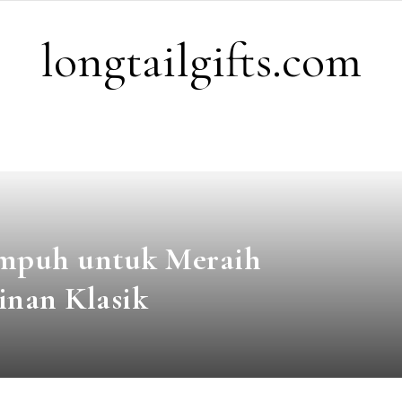
longtailgifts.com
Ampuh untuk Meraih
nan Klasik