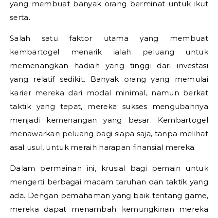
yang membuat banyak orang berminat untuk ikut
serta.
Salah satu faktor utama yang membuat
kembartogel menarik ialah peluang untuk
memenangkan hadiah yang tinggi dari investasi
yang relatif sedikit. Banyak orang yang memulai
karier mereka dari modal minimal, namun berkat
taktik yang tepat, mereka sukses mengubahnya
menjadi kemenangan yang besar. Kembartogel
menawarkan peluang bagi siapa saja, tanpa melihat
asal usul, untuk meraih harapan finansial mereka.
Dalam permainan ini, krusial bagi pemain untuk
mengerti berbagai macam taruhan dan taktik yang
ada. Dengan pemahaman yang baik tentang game,
mereka dapat menambah kemungkinan mereka