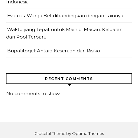
Indonesia
Evaluasi Warga Bet dibandingkan dengan Lainnya
Waktu yang Tepat untuk Main di Macau: Keluaran
dan Pool Terbaru
Bupatitogel: Antara Keseruan dan Risiko
RECENT COMMENTS
No comments to show.
Graceful Theme by
Optima Themes