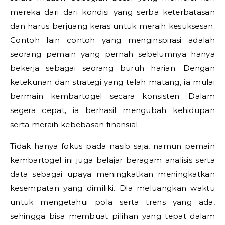
mereka dari dari kondisi yang serba keterbatasan
dan harus berjuang keras untuk meraih kesuksesan.
Contoh lain contoh yang menginspirasi adalah
seorang pemain yang pernah sebelumnya hanya
bekerja sebagai seorang buruh harian. Dengan
ketekunan dan strategi yang telah matang, ia mulai
bermain kembartogel secara konsisten. Dalam
segera cepat, ia berhasil mengubah kehidupan
serta meraih kebebasan finansial.
Tidak hanya fokus pada nasib saja, namun pemain
kembartogel ini juga belajar beragam analisis serta
data sebagai upaya meningkatkan meningkatkan
kesempatan yang dimiliki. Dia meluangkan waktu
untuk mengetahui pola serta trens yang ada,
sehingga bisa membuat pilihan yang tepat dalam