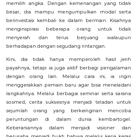
memilih angka. Dengan kemenangan yang tidak
besar, dia mampu mengumpulkan modal serta
berinvestasi kembali ke dalam bermain. Kisahnya
menginspirasi beberapa orang untuk tidak
menyerah dan terus berjuang walaupun
berhadapan dengan segudang rintangan.
Kini, dia tidak hanya memperoleh hasil jerih
payahnya, tetapi ia juga aktif berbagi pengalaman
dengan orang lain. Melalui cara ini, ia ingin
menggerakkan pemain baru agar bisa meneladani
langkahnya. Melalui berbagai seminar serta sarana
sosmed, cerita suksesnya menjadi teladan untuk
sejumlah orang yang berkeinginan mencoba
peruntungan di dalam dunia kembartogel.
Keberaniannya dalam menjadi visioner dan
berusaha menjadi bukti bahwa melalui kerja keras