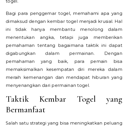
togel.
Bagi para penggemar togel, memahami apa yang
dimaksud dengan kembar togel menjadi krusial. Hal
ini tidak hanya membantu menolong dalam
menentukan angka, tetapi juga memberikan
pemahaman tentang bagaimana taktik ini dapat
digabungkan dalam permainan. Dengan
pemahaman yang baik, para pemain bisa
memaksimalkan kesempatan diri mereka dalam
meraih kemenangan dan mendapat hiburan yang
menyenangkan dari permainan togel.
Taktik Kembar Togel yang
Bermanfaat
Salah satu strategi yang bisa meningkatkan peluang