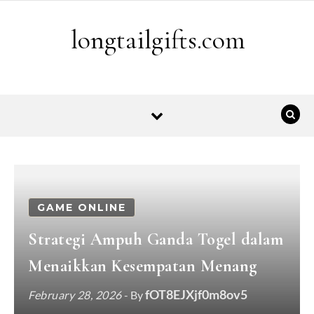
Skip to content
longtailgifts.com
GAME ONLINE
Strategi Ampuh Ganda Togel dalam
Menaikkan Kesempatan Menang
fOT8EJXjf0m8ov5
February 28, 2026
- By