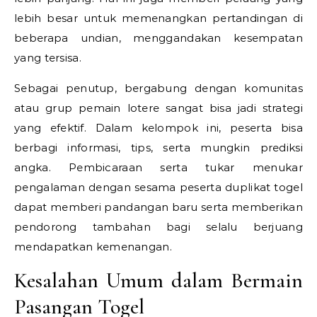
lebih besar untuk memenangkan pertandingan di
beberapa undian, menggandakan kesempatan
yang tersisa.
Sebagai penutup, bergabung dengan komunitas
atau grup pemain lotere sangat bisa jadi strategi
yang efektif. Dalam kelompok ini, peserta bisa
berbagi informasi, tips, serta mungkin prediksi
angka. Pembicaraan serta tukar menukar
pengalaman dengan sesama peserta duplikat togel
dapat memberi pandangan baru serta memberikan
pendorong tambahan bagi selalu berjuang
mendapatkan kemenangan.
Kesalahan Umum dalam Bermain
Pasangan Togel