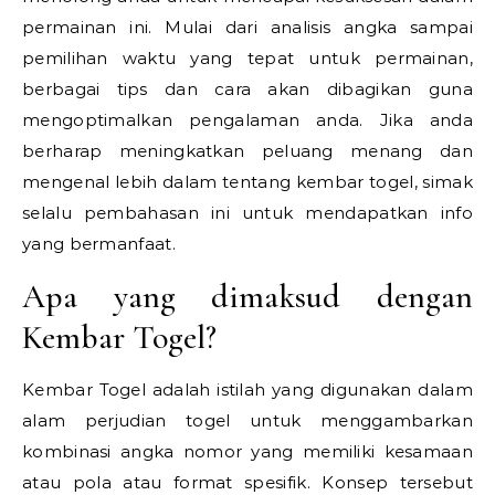
permainan ini. Mulai dari analisis angka sampai
pemilihan waktu yang tepat untuk permainan,
berbagai tips dan cara akan dibagikan guna
mengoptimalkan pengalaman anda. Jika anda
berharap meningkatkan peluang menang dan
mengenal lebih dalam tentang kembar togel, simak
selalu pembahasan ini untuk mendapatkan info
yang bermanfaat.
Apa yang dimaksud dengan
Kembar Togel?
Kembar Togel adalah istilah yang digunakan dalam
alam perjudian togel untuk menggambarkan
kombinasi angka nomor yang memiliki kesamaan
atau pola atau format spesifik. Konsep tersebut