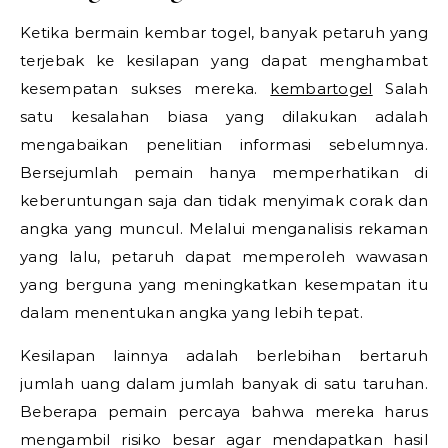
Ketika bermain kembar togel, banyak petaruh yang
terjebak ke kesilapan yang dapat menghambat
kesempatan sukses mereka.
kembartogel
Salah
satu kesalahan biasa yang dilakukan adalah
mengabaikan penelitian informasi sebelumnya.
Bersejumlah pemain hanya memperhatikan di
keberuntungan saja dan tidak menyimak corak dan
angka yang muncul. Melalui menganalisis rekaman
yang lalu, petaruh dapat memperoleh wawasan
yang berguna yang meningkatkan kesempatan itu
dalam menentukan angka yang lebih tepat.
Kesilapan lainnya adalah berlebihan bertaruh
jumlah uang dalam jumlah banyak di satu taruhan.
Beberapa pemain percaya bahwa mereka harus
mengambil risiko besar agar mendapatkan hasil